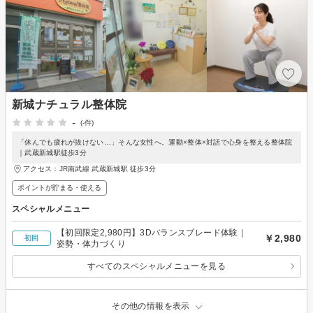
新城ナチュラル整体院
-
(-件)
「休んでも疲れが抜けない…」そんな女性へ。運動×整体×対話で心身を整える整体院
｜武蔵新城駅徒歩3分
アクセス：JR南武線 武蔵新城駅 徒歩3分
ポイントが貯まる・使える
スペシャルメニュー
【初回限定2,980円】3Dバランスブレード体験｜
￥2,980
初回
姿勢・体力づくり
すべてのスペシャルメニューを見る
その他の情報を表示