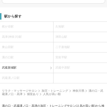
駅から探す
梶が谷駅
久地駅
高津(神奈川)駅
津田山駅
東山田駅
二子新地駅
溝の口駅
宮前平駅
武蔵新城駅
武蔵中原駅
武蔵溝ノ口駅
リラク・マッサージサロン
加圧・トレーニング
神奈川県
溝の口・武
蔵溝ノ口・高津
個室あり
人気が高い順
溝の口・武蔵溝ノ口・高津の
加圧・トレーニング
サロン(人気が高い順)から検