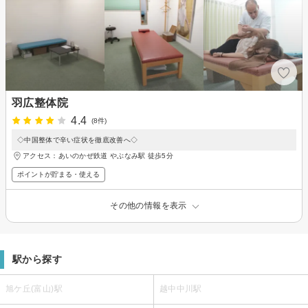
羽広整体院
4.4
(8件)
◇中国整体で辛い症状を徹底改善へ◇
アクセス：あいのかぜ鉄道 やぶなみ駅 徒歩5分
ポイントが貯まる・使える
その他の情報を表示
駅から探す
旭ケ丘(富山)駅
越中中川駅