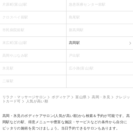
片原町(富山)駅
急患医療センター前駅
クロスベイ前駅
島尾駅
市民病院前駅
新高岡駅
末広町(富山)駅
高岡駅
高岡やぶなみ駅
戸出駅
氷見駅
広小路(富山)駅
二塚駅
リラク・マッサージサロン
ボディケア
富山県
高岡・氷見
クレジッ
トカード可
人気が高い順
高岡・氷見の
ボディケア
サロン(人気が高い順)から検索＆予約が可能です。高
岡駅などの駅、得意メニューや豊富な施設・サービスなどの条件から自分に
ピッタリの施術を見つけましょう。当日予約できるサロンもあります。