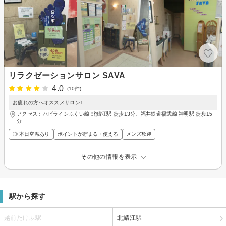
リラクゼーションサロン SAVA
4.0
(10件)
お疲れの方へオススメサロン♪
アクセス：ハピラインふくい線 北鯖江駅 徒歩13分、福井鉄道福武線 神明駅 徒歩15
分
◎ 本日空席あり
ポイントが貯まる・使える
メンズ歓迎
その他の情報を表示
駅から探す
越前たけふ駅
北鯖江駅