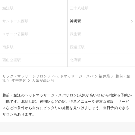
鯖江駅
三十八社駅
サンドーム西駅
神明駅
スポーツ公園駅
武生駅
南条駅
西鯖江駅
西山公園駅
北府駅
リラク・マッサージサロン
ヘッドマッサージ・スパ
福井県
越前・鯖
江
年中無休
人気が高い順
越前・鯖江の
ヘッドマッサージ・スパ
サロン(人気が高い順)から検索＆予約が
可能です。北鯖江駅、神明駅などの駅、得意メニューや豊富な施設・サービ
スなどの条件から自分にピッタリの施術を見つけましょう。当日予約できる
サロンもあります。