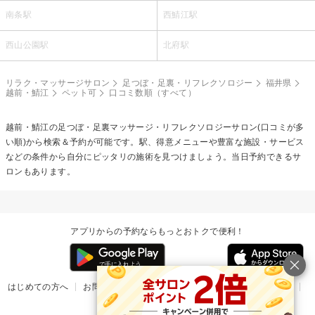
南条駅
西鯖江駅
西山公園駅
北府駅
リラク・マッサージサロン
足つぼ・足裏・リフレクソロジー
福井県
越前・鯖江
ペット可
口コミ数順（すべて）
越前・鯖江の
足つぼ・足裏マッサージ・リフレクソロジー
サロン(口コミが多
い順)から検索＆予約が可能です。駅、得意メニューや豊富な施設・サービス
などの条件から自分にピッタリの施術を見つけましょう。当日予約できるサ
ロンもあります。
アプリからの予約ならもっとおトクで便利！
はじめての方へ
お問い合わせ
ヘルプ
リリース情報
利用規約
掲載ご希望のサロン様