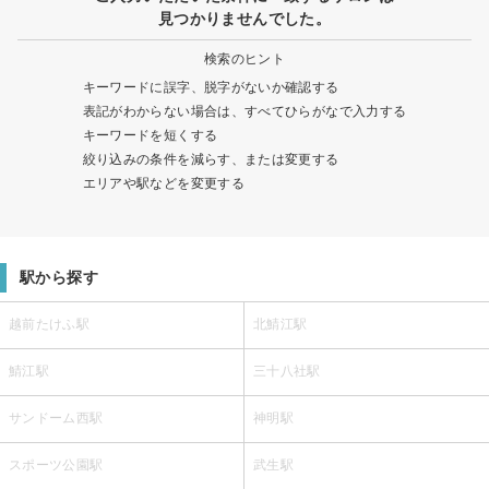
見つかりませんでした。
検索のヒント
キーワードに誤字、脱字がないか確認する
表記がわからない場合は、すべてひらがなで入力する
キーワードを短くする
絞り込みの条件を減らす、または変更する
エリアや駅などを変更する
駅から探す
越前たけふ駅
北鯖江駅
鯖江駅
三十八社駅
サンドーム西駅
神明駅
スポーツ公園駅
武生駅