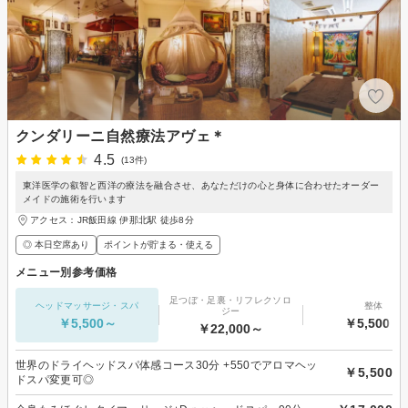
クンダリーニ自然療法アヴェ＊
4.5
(13件)
東洋医学の叡智と西洋の療法を融合させ、あなただけの心と身体に合わせたオーダー
メイドの施術を行います
アクセス：JR飯田線 伊那北駅 徒歩8分
◎ 本日空席あり
ポイントが貯まる・使える
メニュー別参考価格
足つぼ・足裏・リフレクソロ
ヘッドマッサージ・スパ
整体
ジー
￥5,500～
￥5,500～
￥22,000～
世界のドライヘッドスパ体感コース30分 +550でアロマヘッ
￥5,500
ドスパ変更可◎