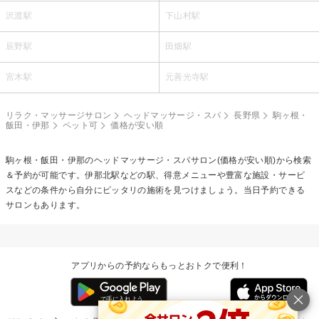
沢渡駅
下山村駅
辰野駅
田畑駅
宮木駅
元善光寺駅
リラク・マッサージサロン
ヘッドマッサージ・スパ
長野県
駒ヶ根・
飯田・伊那
ペット可
価格が安い順
駒ヶ根・飯田・伊那の
ヘッドマッサージ・スパ
サロン(価格が安い順)から検索
＆予約が可能です。伊那北駅などの駅、得意メニューや豊富な施設・サービ
スなどの条件から自分にピッタリの施術を見つけましょう。当日予約できる
サロンもあります。
アプリからの予約ならもっとおトクで便利！