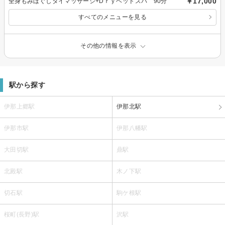
￥17,000
全身もみほぐしタイマッサージ+Dｒｙヘッドスパ 90分
すべてのメニューを見る
その他の情報を表示
駅から探す
伊那上郷駅
伊那北駅
伊那市駅
伊那八幡駅
大田切駅
鼎駅
北殿駅
木ノ下駅
切石駅
駒ケ根駅
桜町(長野)駅
沢駅