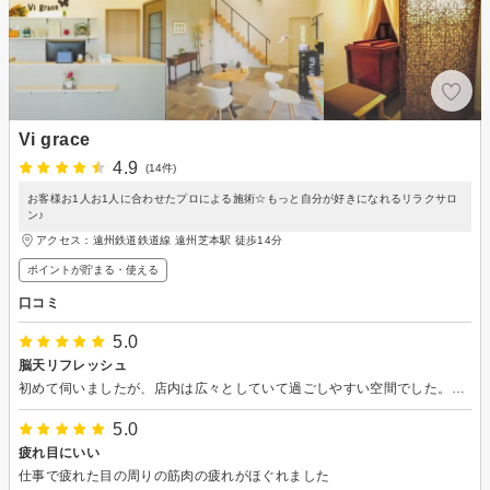
Vi grace
4.9
(14件)
お客様お1人お1人に合わせたプロによる施術☆もっと自分が好きになれるリラクサロ
ン♪
アクセス：遠州鉄道鉄道線 遠州芝本駅 徒歩14分
ポイントが貯まる・使える
口コミ
5.0
脳天リフレッシュ
初めて伺いましたが、店内は広々としていて過ごしやすい空間でした。個室も完備されており、非常にリラックスして施術を受けることができました。マッサージ中は、もう少しで眠ってしまいそうな感覚で気持ちよかったです。もう少し長い時間受けたら寝落ちしそうでした。
5.0
疲れ目にいい
仕事で疲れた目の周りの筋肉の疲れがほぐれました