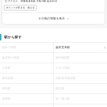
アクセス：JR東海道本線 天竜川駅 徒歩34分
ポイントが貯まる・使える
その他の情報を表示
駅から探す
遠州小林駅
遠州芝本駅
遠州西ケ崎駅
遠州病院駅
上島駅
さぎの宮駅
新浜松駅
自動車学校前駅
助信駅
積志駅
高塚駅
第一通り駅