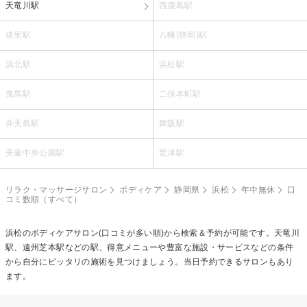
天竜川駅
西鹿島駅
抜里駅
八幡(静岡)駅
浜北駅
浜松駅
曳馬駅
二俣本町駅
弁天島駅
舞阪駅
美薗中央公園駅
鷲津駅
リラク・マッサージサロン
ボディケア
静岡県
浜松
年中無休
口
コミ数順（すべて）
浜松の
ボディケア
サロン(口コミが多い順)から検索＆予約が可能です。天竜川
駅、遠州芝本駅などの駅、得意メニューや豊富な施設・サービスなどの条件
から自分にピッタリの施術を見つけましょう。当日予約できるサロンもあり
ます。