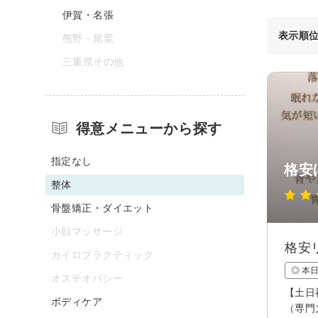
伊賀・名張
表示順
熊野・尾鷲
三重県その他
得意メニューから探す
指定なし
格安
整体
骨盤矯正・ダイエット
小顔マッサージ
格安
カイロプラクティック
◎ 本
オステオパシー
【土日
ボディケア
（専門