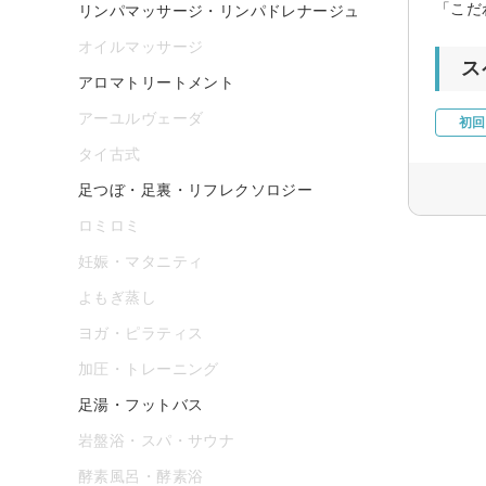
「こだ
リンパマッサージ・リンパドレナージュ
オイルマッサージ
ス
アロマトリートメント
アーユルヴェーダ
初回
タイ古式
足つぼ・足裏・リフレクソロジー
ロミロミ
妊娠・マタニティ
よもぎ蒸し
ヨガ・ピラティス
加圧・トレーニング
足湯・フットバス
岩盤浴・スパ・サウナ
酵素風呂・酵素浴