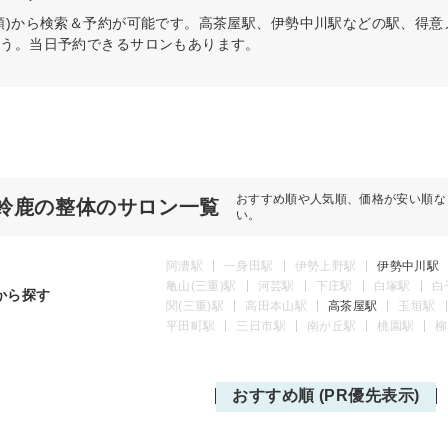
順)から検索＆予約が可能です。高茶屋駅、伊勢中川駅などの駅、得
ょう。当日予約できるサロンもあります。
おすすめ順や人気順、価格が安い順な
鈴鹿の整体のサロン一覧
い。
阿漕駅
一身田駅
伊勢上野駅
伊勢中川駅
亀山(三重)駅
河芸駅
下庄駅
白塚駅
白
から探す
関(三重)駅
高田本山駅
高茶屋駅
玉垣駅
平田町駅
三日市駅
南が丘駅
桃園駅
柳
おすすめ順 (PR優先表示)