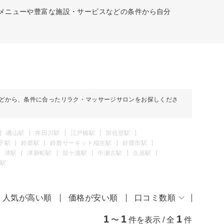
意メニューや豊富な施設・サービスなどの条件から自分
どから、条件に合ったリラク・マッサージサロンをお探しくださ
磯山駅
井田川駅
江戸橋駅
加佐登駅
子駅
鈴鹿駅
鈴鹿サーキット稲生駅
鈴鹿市駅
津駅
津新町駅
鼓ケ浦駅
中瀬古駅
久居駅
駅
人気が高い順
価格が安い順
口コミ数順
1
1
1
〜
件を表示 / 全
件