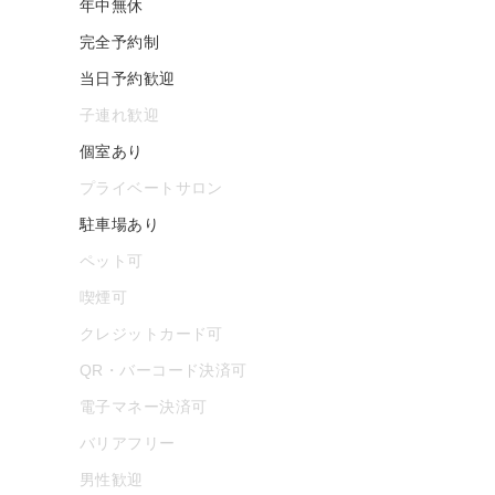
年中無休
完全予約制
当日予約歓迎
子連れ歓迎
個室あり
プライベートサロン
駐車場あり
ペット可
喫煙可
クレジットカード可
QR・バーコード決済可
電子マネー決済可
バリアフリー
男性歓迎