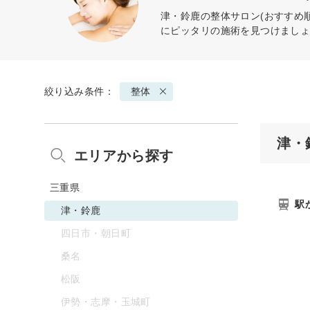
津・鈴鹿の
整体
サロン(おすすめ
にピッタリの施術を見つけまし
絞り込み条件：
整体
津・
エリアから探す
三重県
駅
津・鈴鹿
四日市・朝日町
桑名
松阪
伊勢・志摩・玉城町