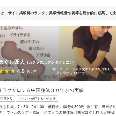
位は、サイト掲載料のランク、掲載情報量や質等を総合的に勘案して
ほぐし匠人
(カクヤスホグシタクミニン)
アクセス：近鉄伊勢中川駅まで送迎可（
4.5
(66件)
羽方面から便利です
リラクサロン☆中国整体３０年余の実績
日空席あり
ポイントが貯まる・使える
祝も営業／7：30～24：00・低料金／60分4,500円~割引有／当
力）でヘルスケア・松阪／津で人気の整体院《格安ほぐし匠人／呼称