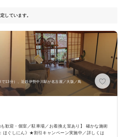
決定しています。
車で13分）、近鉄伊勢中川駅が名古屋／大阪／鳥
日予約も歓迎・個室／駐車場／お着換え室あり】 確かな施術
：ほぐしにん》★割引キャンペーン実施中／詳しくは