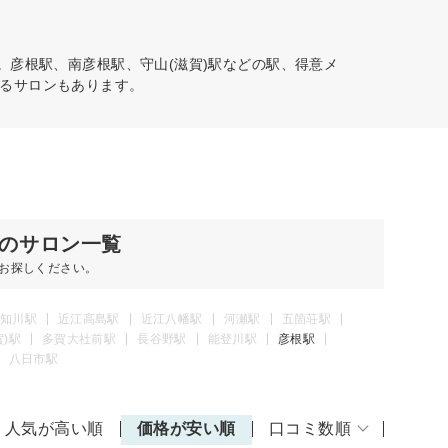
。彦根駅、南彦根駅、守山(滋賀)駅などの駅、得意メ
るサロンもあります。
のサロン一覧
お探しください。
知川駅
近江高島駅
近江八幡駅
河瀬駅
五箇荘駅
賀)駅
多賀大社前駅
長谷野駅
能登川駅
彦根駅
八日市駅
人気が高い順
価格が安い順
口コミ数順