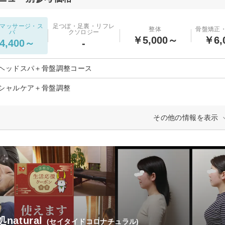
マッサージ・ス
足つぼ・足裏・リフレ
整体
骨盤矯正
パ
クソロジー
￥5,000～
￥6,
4,400～
-
ヘッドスパ＋骨盤調整コース
シャルケア＋骨盤調整
その他の情報を表示
natural
(セイタイドコロナチュラル)