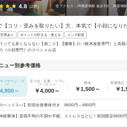
4.8
(2件)
アクセス：JR南彦根駅 徒歩3分、JR彦根
で【コリ・歪みを取りたい】方、本気で【小顔になり
日空席あり
ポイントが貯まる・使える
メンズ歓迎
行っても良くならない【肩こり】【腰痛】の《根本改善専門》と高額
の《小顔専門》のスペシャル店
ニュー別参考価格
マッサージ・ス
足つぼ・足裏・リフレ
整体
骨盤矯正
パ
クソロジー
￥1,500～
￥1,
4,900～
￥4,000～
のヘッドスパ】初回全身整体付き 8800円→4900円
神経整体】原因不明の不調や不眠、ストレスなどに！初回限定8800円→