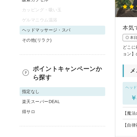
カッピング・吸い玉
ゲルマニウム温浴
本気
ヘッドマッサージ・スパ
◎ 本
その他(リラク)
どこに
ョン】
ポイントキャンペーンか
メ
ら探す
ヘッド
指定なし
￥
楽天スーパーDEAL
得サロ
【魔法
【自律