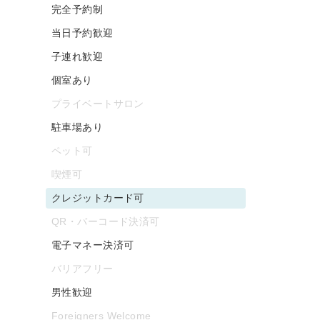
完全予約制
当日予約歓迎
子連れ歓迎
個室あり
プライベートサロン
駐車場あり
ペット可
喫煙可
クレジットカード可
QR・バーコード決済可
電子マネー決済可
バリアフリー
男性歓迎
Foreigners Welcome