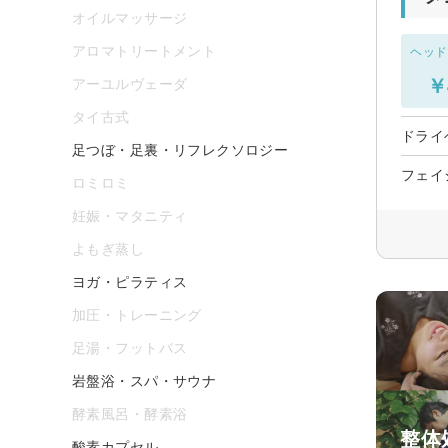
オイルマッサージ
アロマトリートメント
ヘッド
￥
アーユルヴェーダ
タイ古式
ドライ
足つぼ・足裏・リフレクソロジー
フェイ
ロミロミ
妊娠・マタニティ
よもぎ蒸し
ヨガ・ピラティス
加圧・トレーニング
足湯・フットバス
岩盤浴・スパ・サウナ
酵素風呂・酵素浴
整体処
酸素カプセル