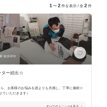
1
2
2
〜
件を表示 / 全
件
駅 徒歩18分
ーター続出☆
から、お客様のお悩みを誰よりも共感し、丁寧に施術☆
せていただきます♪
すべてのメニューを見る