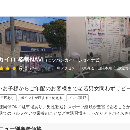
カイロ 姿勢NAVI
(コツバンカイロ シセイナビ)
5.0
(2件)
アクセス：JR東海道・山陽本線 守山(滋賀)
いお子様からご年配のお客様まで老若男女問わずリピ
日空席あり
ポイントが貯まる・使える
メンズ歓迎
様同伴OK／駐車場あり／男性歓迎】スポーツ経験が豊富であること
活でのセルフケアや栄養のことなど生活習慣もしっかりアドバイスさ
ニュー別参考価格