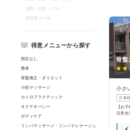
湖西（高島・マキノ）
滋賀県その他
得意メニューから探す
指定なし
骨盤
整体
骨盤矯正・ダイエット
小顔マッサージ
小さ
カイロプラクティック
◎ 本
オステオパシー
【お子
日常生
ボディケア
リンパマッサージ・リンパドレナージュ
メ