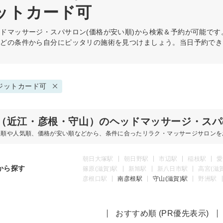
ジットカード可
ッドマッサージ・スパ
サロン(価格が安い順)から検索＆予約が可能です
などの条件から自分にピッタリの施術を見つけましょう。当日予約でき
ジットカード可
（近江・彦根・守山）のヘッドマッサージ・スパ
め順や人気順、価格が安い順などから、条件に合ったリラク・マッサージサロンを
朝日大塚駅
朝日野駅
市辺駅
稲枝駅
愛
から探す
篠原(滋賀)駅
新旭駅
新八日市駅
高宮(滋
彦根口駅
南彦根駅
守山(滋賀)駅
野洲駅
おすすめ順 (PR優先表示)