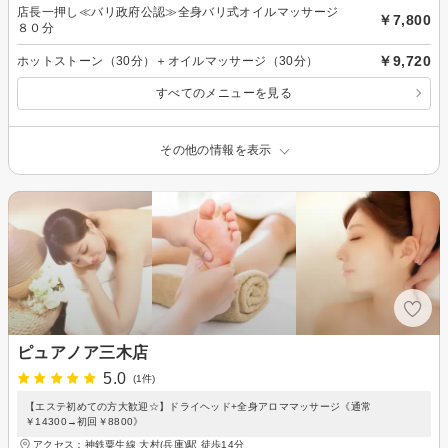
店長一押し≪バリ政府公認≫全身バリ式オイルマッサージ
￥7,800
８０分
￥9,720
ホットストーン（30分）＋オイルマッサージ（30分）
すべてのメニューを見る
その他の情報を表示
ピュアノア三木店
5.0
(1件)
【エステ初めての方大歓迎☆】ドライヘッド+全身アロママッサージ《通常
￥14300→初回￥8800》
アクセス：神鉄粟生線 大村(兵庫)駅 徒歩14分