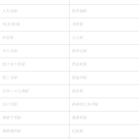
人丸前駅
新西脇駅
滝(兵庫)駅
滝野駅
田原駅
土山駅
中八木駅
西明石駅
西江井ケ島駅
西新町駅
西二見駅
西脇市駅
日本へそ公園駅
葉多駅
浜の宮駅
林崎松江海岸駅
播磨下里駅
播磨町駅
播磨横田駅
比延駅