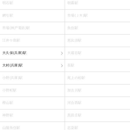
明石駅
朝霧駅
網引駅
市場(ＪＲ)駅
市場(神戸電鉄)駅
魚住駅
江井ケ島駅
恵比須駅
大久保(兵庫)駅
大蔵谷駅
大村(兵庫)駅
長駅
小野(兵庫)駅
尾上の松駅
小野町駅
加古川駅
樫山駅
河合西駅
神野駅
黒田庄駅
山陽魚住駅
志染駅