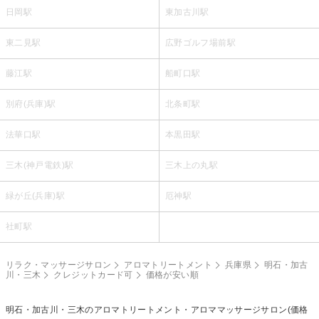
日岡駅
東加古川駅
東二見駅
広野ゴルフ場前駅
藤江駅
船町口駅
別府(兵庫)駅
北条町駅
法華口駅
本黒田駅
三木(神戸電鉄)駅
三木上の丸駅
緑が丘(兵庫)駅
厄神駅
社町駅
リラク・マッサージサロン
アロマトリートメント
兵庫県
明石・加古
川・三木
クレジットカード可
価格が安い順
明石・加古川・三木の
アロマトリートメント・アロママッサージ
サロン(価格