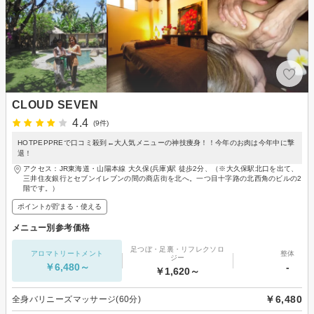
CLOUD SEVEN
4.4
(9件)
HOTPEPPREで口コミ殺到←大人気メニューの神技痩身！！今年のお肉は今年中に撃
退！
アクセス：JR東海道・山陽本線 大久保(兵庫)駅 徒歩2分、（※大久保駅北口を出て、
三井住友銀行とセブンイレブンの間の商店街を北へ。一つ目十字路の北西角のビルの2
階です。）
ポイントが貯まる・使える
メニュー別参考価格
足つぼ・足裏・リフレクソロ
アロマトリートメント
整体
ジー
￥6,480～
-
￥1,620～
￥6,480
全身バリニーズマッサージ(60分)