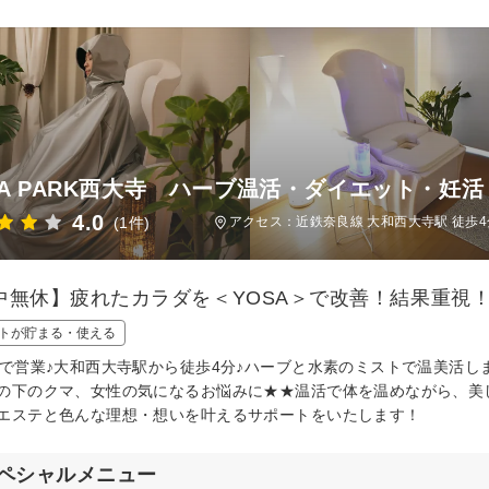
SA PARK西大寺 ハーブ温活・ダイエット・妊
4.0
(1件)
アクセス：近鉄奈良線 大和西大寺駅 徒歩4
中無休】疲れたカラダを＜YOSA＞で改善！結果重視
トが貯まる・使える
まで営業♪大和西大寺駅から徒歩4分♪ハーブと水素のミストで温美活
の下のクマ、女性の気になるお悩みに★★温活で体を温めながら、美
エステと色んな理想・想いを叶えるサポートをいたします！
ペシャルメニュー