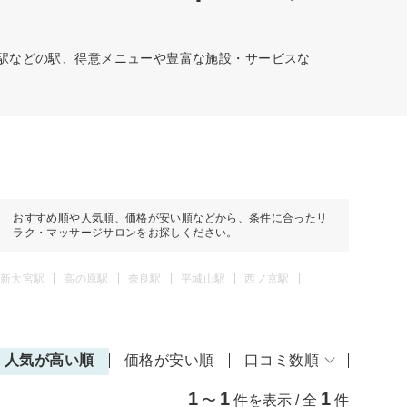
寺駅などの駅、得意メニューや豊富な施設・サービスな
おすすめ順や人気順、価格が安い順などから、条件に合ったリ
ラク・マッサージサロンをお探しください。
新大宮駅
高の原駅
奈良駅
平城山駅
西ノ京駅
人気が高い順
価格が安い順
口コミ数順
1
1
1
〜
件を表示 / 全
件