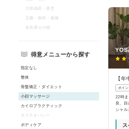
大和高田・香芝
五條・御所・葛城
奈良県その他
YO
得意メニューから探す
指定なし
整体
【年
骨盤矯正・ダイエット
ポイン
小顔マッサージ
22時
良、目
カイロプラクティック
シャル
オステオパシー
ボディケア
ス