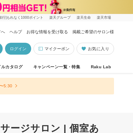
銀行]もれなく1000ポイント
楽天グループ
楽天生命
楽天市場
方へ
ヘルプ
お得な情報を受け取る
掲載ご希望のサロン様
ログイン
マイクーポン
お気に入り
イルカタログ
キャンペーン一覧・特集
Raku Lab
5:30
ージサロン | 個室あ