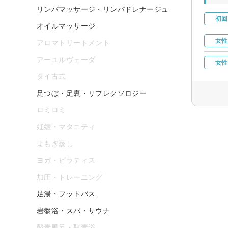
リンパマッサージ・リンパドレナージュ
初回
オイルマッサージ
女性
アロマトリートメント
アーユルヴェーダ
女性
タイ古式
足つぼ・足裏・リフレクソロジー
ロミロミ
妊娠・マタニティ
よもぎ蒸し
ヨガ・ピラティス
加圧・トレーニング
足湯・フットバス
岩盤浴・スパ・サウナ
酵素風呂・酵素浴