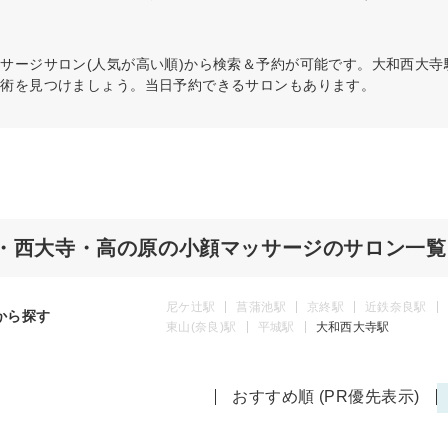
ッサージ
サロン(人気が高い順)から検索＆予約が可能です。大和西大
施術を見つけましょう。当日予約できるサロンもあります。
・西大寺・高の原の小顔マッサージのサロン一覧
尼ケ辻駅
菖蒲池駅
京終駅
近鉄奈良駅
から探す
東山(奈良)駅
平城駅
大和西大寺駅
おすすめ順 (PR優先表示)