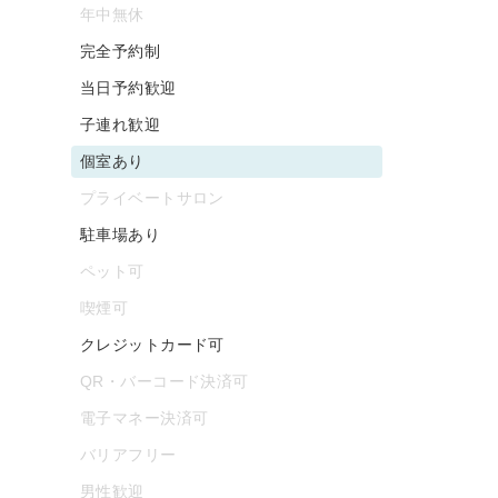
年中無休
完全予約制
当日予約歓迎
子連れ歓迎
個室あり
プライベートサロン
駐車場あり
ペット可
喫煙可
クレジットカード可
QR・バーコード決済可
電子マネー決済可
バリアフリー
男性歓迎