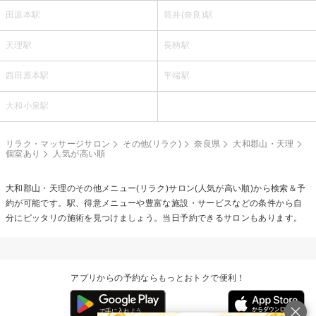
田原本駅
筒井(奈良)駅
天理駅
長柄駅
西田原本駅
平端駅
大和小泉駅
リラク・マッサージサロン
その他(リラク)
奈良県
大和郡山・天理
個室あり
人気が高い順
大和郡山・天理の
その他メニュー(リラク)
サロン(人気が高い順)から検索＆予
約が可能です。駅、得意メニューや豊富な施設・サービスなどの条件から自
分にピッタリの施術を見つけましょう。当日予約できるサロンもあります。
アプリからの予約ならもっとおトクで便利！