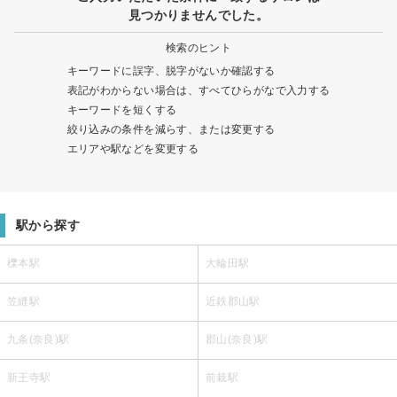
見つかりませんでした。
検索のヒント
キーワードに誤字、脱字がないか確認する
表記がわからない場合は、すべてひらがなで入力する
キーワードを短くする
絞り込みの条件を減らす、または変更する
エリアや駅などを変更する
駅から探す
櫟本駅
大輪田駅
笠縫駅
近鉄郡山駅
九条(奈良)駅
郡山(奈良)駅
新王寺駅
前栽駅