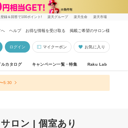
登録＆回答で100ポイント!
楽天グループ
楽天生命
楽天市場
方へ
ヘルプ
お得な情報を受け取る
掲載ご希望のサロン様
ログイン
マイクーポン
お気に入り
イルカタログ
キャンペーン一覧・特集
Raku Lab
5:30
ロン | 個室あり