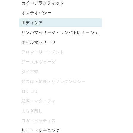
カイロプラクティック
オステオパシー
ボディケア
リンパマッサージ・リンパドレナージュ
オイルマッサージ
アロマトリートメント
アーユルヴェーダ
タイ古式
足つぼ・足裏・リフレクソロジー
ロミロミ
妊娠・マタニティ
よもぎ蒸し
ヨガ・ピラティス
加圧・トレーニング