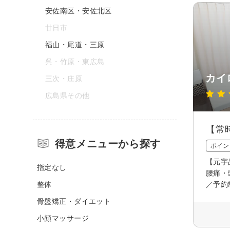
安佐南区・安佐北区
廿日市
福山・尾道・三原
呉・竹原・東広島
カイ
三次・庄原
広島県その他
【常
得意メニューから探す
ポイン
【元宇
指定なし
腰痛・
整体
／予約
骨盤矯正・ダイエット
小顔マッサージ