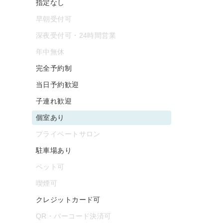
指定なし
早朝受付可
深夜受付可・24時間営業
年中無休
完全予約制
当日予約歓迎
子連れ歓迎
個室あり
プライベートサロン
駐車場あり
ペット可
喫煙可
クレジットカード可
QR・バーコード決済可