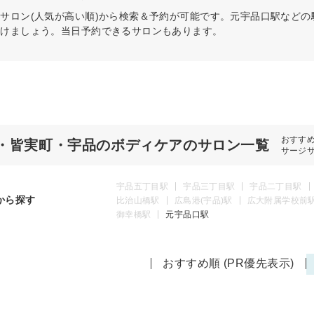
ア
サロン(人気が高い順)から検索＆予約が可能です。元宇品口駅など
つけましょう。当日予約できるサロンもあります。
おすす
・皆実町・宇品のボディケアのサロン一覧
サージ
宇品五丁目駅
宇品三丁目駅
宇品二丁目駅
から探す
比治山橋駅
広島港(宇品)駅
広大附属学校前
御幸橋駅
元宇品口駅
おすすめ順 (PR優先表示)