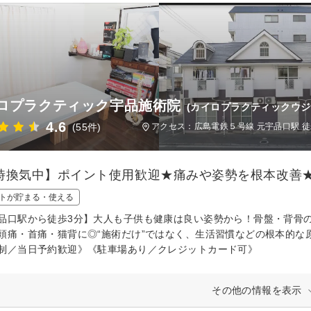
ロプラクティック宇品施術院
(カイロプラクティックウジ
4.6
(55件)
アクセス：広島電鉄５号線 元宇品口駅 徒
時換気中】ポイント使用歓迎★痛みや姿勢を根本改善
トが貯まる・使える
品口駅から徒歩3分】大人も子供も健康は良い姿勢から！骨盤・背骨
頭痛・首痛・猫背に◎“施術だけ”ではなく、生活習慣などの根本的な
制／当日予約歓迎》《駐車場あり／クレジットカード可》
その他の情報を表示