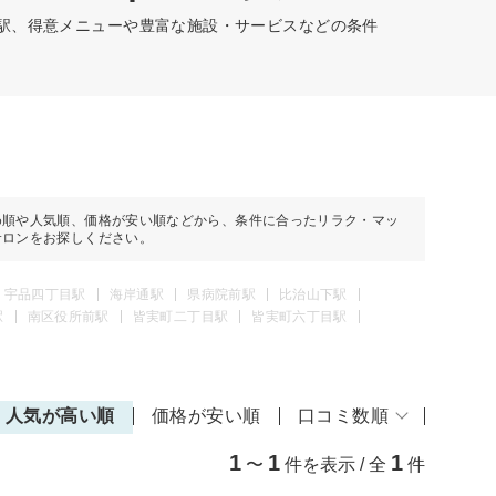
の駅、得意メニューや豊富な施設・サービスなどの条件
め順や人気順、価格が安い順などから、条件に合ったリラク・マッ
サロンをお探しください。
宇品四丁目駅
海岸通駅
県病院前駅
比治山下駅
駅
南区役所前駅
皆実町二丁目駅
皆実町六丁目駅
人気が高い順
価格が安い順
口コミ数順
1
1
1
〜
件を表示 / 全
件