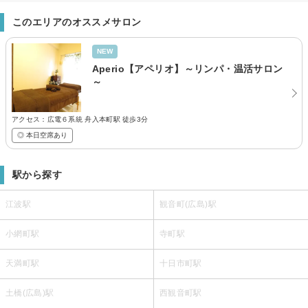
このエリアのオススメサロン
NEW
Aperio【アペリオ】～リンパ・温活サロン
～
アクセス：広電６系統 舟入本町駅 徒歩3分
◎ 本日空席あり
駅から探す
江波駅
観音町(広島)駅
小網町駅
寺町駅
天満町駅
十日市町駅
土橋(広島)駅
西観音町駅