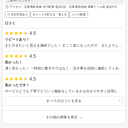
ご提供いたします！
アクセス：広島電鉄各線 本川町駅 徒歩2分、広島電鉄各線 原爆ドーム前 徒歩5分
◎ 本日空席あり
ポイントが貯まる・使える
メンズ歓迎
口コミ
4.5
リピートあり！
また行きたいと思える施術でした！ すごく楽になったので、またよろしくお願いします。
4.5
良かった！
凄く良かった！ 一時的に癒すのではなく、治す事を目的に施術してくれる所です。 こういうお店を探していました。
4.5
良かったです！
サービスとても丁寧でどういう施術をしているかも分かりやすく説明していただけて良かったです 翌日には軽くなっていること実感できてまた行きたいと感じました。
すべての口コミを見る
その他の情報を表示