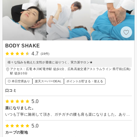
BODY SHAKE
4.7
(19件)
様々な悩みを抱えた女性が最後に辿りつく、実力派サロン★
アクセス：広電 本川町電停駅 徒歩1分、広島高速交通アストラムライン 県庁前(広島)
駅 徒歩10分
◎ 本日空席あり
楽天スーパーDEAL
ポイントが貯まる・使える
口コミ
5.0
楽になりました。
いつも丁寧に施術して頂き、ガチガチの腰も肩も楽になりました。ありがとうございました。
5.0
カープの聖地