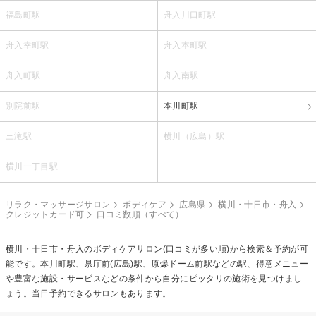
福島町駅
舟入川口町駅
舟入幸町駅
舟入本町駅
舟入町駅
舟入南駅
別院前駅
本川町駅
三滝駅
横川（広島）駅
横川一丁目駅
リラク・マッサージサロン
ボディケア
広島県
横川・十日市・舟入
クレジットカード可
口コミ数順（すべて）
横川・十日市・舟入の
ボディケア
サロン(口コミが多い順)から検索＆予約が可
能です。本川町駅、県庁前(広島)駅、原爆ドーム前駅などの駅、得意メニュー
や豊富な施設・サービスなどの条件から自分にピッタリの施術を見つけまし
ょう。当日予約できるサロンもあります。