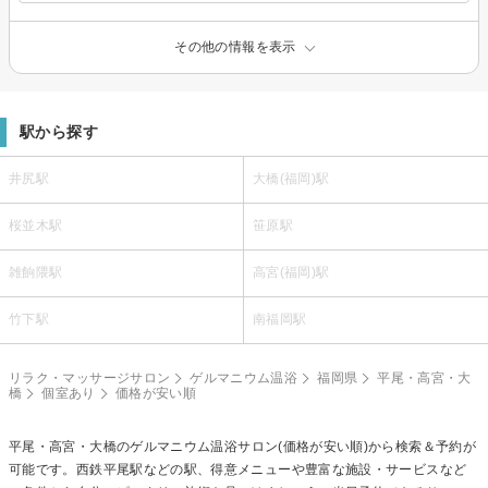
その他の情報を表示
駅から探す
井尻駅
大橋(福岡)駅
桜並木駅
笹原駅
雑餉隈駅
高宮(福岡)駅
竹下駅
南福岡駅
リラク・マッサージサロン
ゲルマニウム温浴
福岡県
平尾・高宮・大
橋
個室あり
価格が安い順
平尾・高宮・大橋の
ゲルマニウム温浴
サロン(価格が安い順)から検索＆予約が
可能です。西鉄平尾駅などの駅、得意メニューや豊富な施設・サービスなど