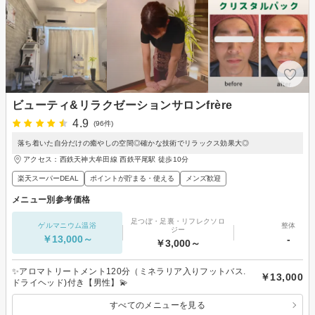
ビューティ&リラクゼーションサロンfrère
4.9
(96件)
落ち着いた自分だけの癒やしの空間◎確かな技術でリラックス効果大◎
アクセス：西鉄天神大牟田線 西鉄平尾駅 徒歩10分
楽天スーパーDEAL
ポイントが貯まる・使える
メンズ歓迎
メニュー別参考価格
足つぼ・足裏・リフレクソロ
ゲルマニウム温浴
整体
ジー
￥13,000～
-
￥3,000～
✨アロマトリートメント120分（ミネラリア入りフットバス.
￥13,000
ドライヘッド)付き【男性】💫
すべてのメニューを見る