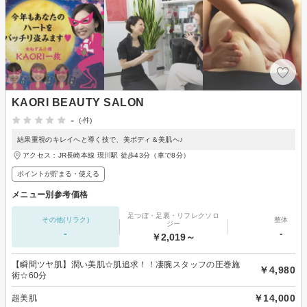
KAORI BEAUTY SALON
-
(-件)
結果重視のキレイへと導く技で、美ボディ＆美肌へ♪
アクセス：JR長崎本線 現川駅 徒歩43分（車で8分）
ポイントが貯まる・使える
メニュー別参考価格
足つぼ・足裏・リフレクソロ
その他(リラク)
整体
ジー
-
-
￥2,019～
【瞬間ツヤ肌】潤い美肌☆肌追求！！凄腕スタッフの圧巻施
￥4,980
術☆60分
￥14,000
超美肌