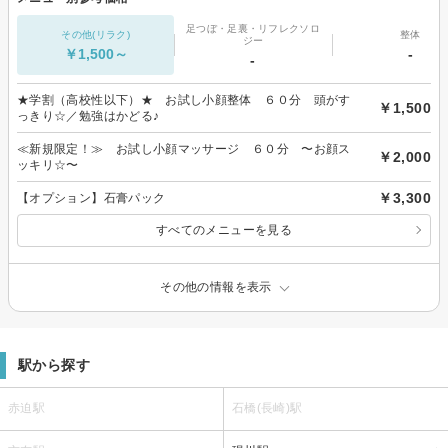
足つぼ・足裏・リフレクソロ
その他(リラク)
整体
ジー
￥1,500～
-
-
★学割（高校性以下）★ お試し小顔整体 ６０分 頭がす
￥1,500
っきり☆／勉強はかどる♪
≪新規限定！≫ お試し小顔マッサージ ６０分 〜お顔ス
￥2,000
ッキリ☆〜
￥3,300
【オプション】石膏パック
すべてのメニューを見る
その他の情報を表示
駅から探す
赤迫駅
石橋(長崎)駅