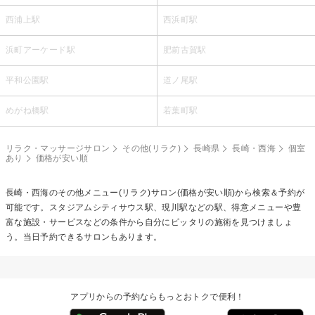
西浦上駅
西浜町駅
浜町アーケード駅
肥前古賀駅
平和公園駅
道ノ尾駅
めがね橋駅
若葉町駅
リラク・マッサージサロン
その他(リラク)
長崎県
長崎・西海
個室
あり
価格が安い順
長崎・西海の
その他メニュー(リラク)
サロン(価格が安い順)から検索＆予約が
可能です。スタジアムシティサウス駅、現川駅などの駅、得意メニューや豊
富な施設・サービスなどの条件から自分にピッタリの施術を見つけましょ
う。当日予約できるサロンもあります。
アプリからの予約ならもっとおトクで便利！