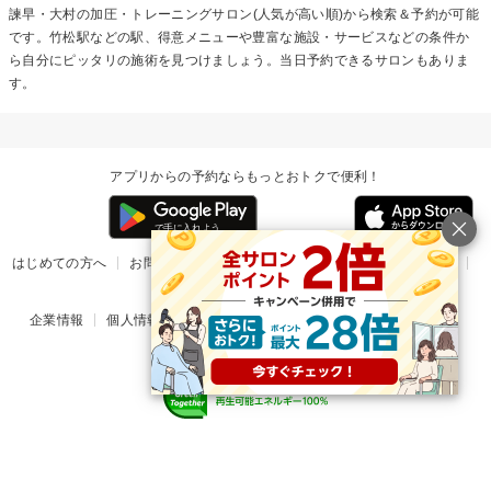
諫早・大村の
加圧・トレーニング
サロン(人気が高い順)から検索＆予約が可能
です。竹松駅などの駅、得意メニューや豊富な施設・サービスなどの条件か
ら自分にピッタリの施術を見つけましょう。当日予約できるサロンもありま
す。
アプリからの予約ならもっとおトクで便利！
はじめての方へ
お問い合わせ
ヘルプ
リリース情報
利用規約
掲載ご希望のサロン様
企業情報
個人情報保護方針
楽天のサービス一覧
アプリ一覧
© Rakuten Group, Inc.