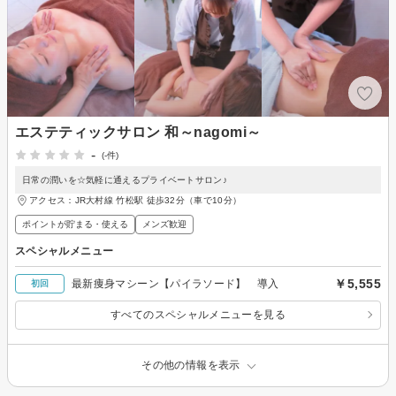
エステティックサロン 和～nagomi～
-
(-件)
日常の潤いを☆気軽に通えるプライベートサロン♪
アクセス：JR大村線 竹松駅 徒歩32分（車で10分）
ポイントが貯まる・使える
メンズ歓迎
スペシャルメニュー
￥5,555
最新痩身マシーン【パイラソード】 導入
初回
すべてのスペシャルメニューを見る
その他の情報を表示