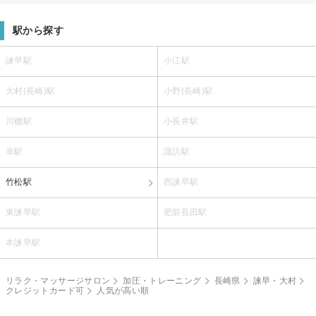
駅から探す
諫早駅
小江駅
大村(長崎)駅
小野(長崎)駅
川棚駅
小長井駅
幸駅
諏訪駅
竹松駅
西諫早駅
東諫早駅
肥前長田駅
本諫早駅
リラク・マッサージサロン
加圧・トレーニング
長崎県
諫早・大村
クレジットカード可
人気が高い順