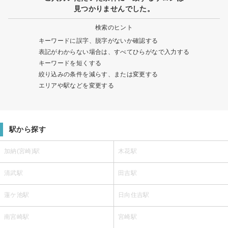
見つかりませんでした。
検索のヒント
キーワードに誤字、脱字がないか確認する
表記がわからない場合は、すべてひらがなで入力する
キーワードを短くする
絞り込みの条件を減らす、または変更する
エリアや駅などを変更する
駅から探す
加納(宮崎)駅
木花駅
清武駅
田吉駅
蓮ケ池駅
日向住吉駅
南宮崎駅
宮崎駅