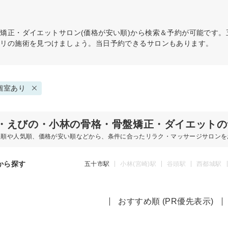
盤矯正・ダイエット
サロン(価格が安い順)から検索＆予約が可能です
タリの施術を見つけましょう。当日予約できるサロンもあります。
個室あり
・えびの・小林の骨格・骨盤矯正・ダイエットの
め順や人気順、価格が安い順などから、条件に合ったリラク・マッサージサロンを
から探す
五十市駅
小林(宮崎)駅
谷頭駅
西都城駅
おすすめ順 (PR優先表示)