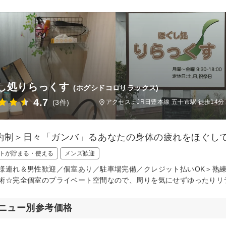
し処りらっくす
(ホグシドコロリラックス)
4.7
(3件)
アクセス：JR日豊本線 五十市駅 徒歩14分
約制＞日々「ガンバ」るあなたの身体の疲れをほぐし
トが貯まる・使える
メンズ歓迎
様連れ＆男性歓迎／個室あり／駐車場完備／クレジット払いOK＞熟
術☆完全個室のプライベート空間なので、周りを気にせずゆったりリ
ニュー別参考価格