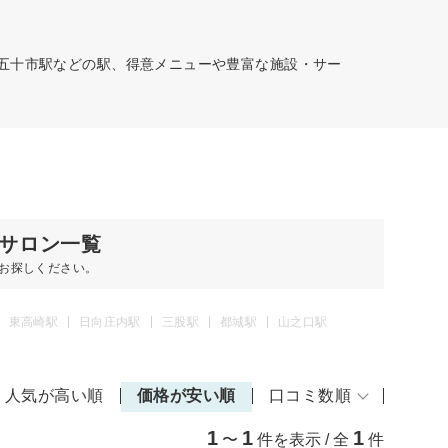
。五十市駅などの駅、得意メニューや豊富な施設・サー
サロン一覧
お探しください。
東高崎駅
日向庄内駅
三股駅
都城駅
山之口駅
人気が高い順
価格が安い順
口コミ数順
1
1
1
〜
件を表示 / 全
件