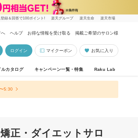
登録＆回答で100ポイント!
楽天グループ
楽天生命
楽天市場
方へ
ヘルプ
お得な情報を受け取る
掲載ご希望のサロン様
ログイン
マイクーポン
お気に入り
イルカタログ
キャンペーン一覧・特集
Raku Lab
5:30
盤矯正・ダイエットサロ