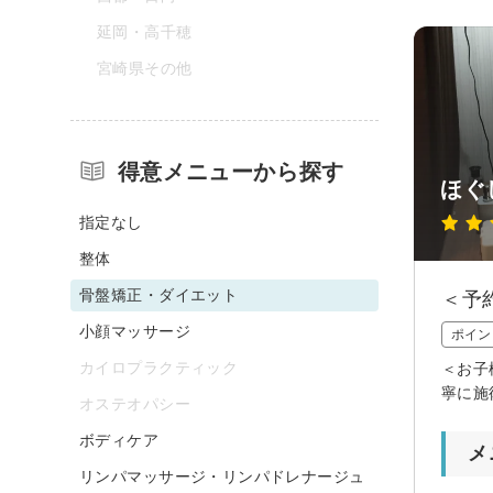
延岡・高千穂
宮崎県その他
得意メニューから探す
ほぐ
指定なし
整体
骨盤矯正・ダイエット
＜予
小顔マッサージ
ポイン
カイロプラクティック
＜お子
寧に施
オステオパシー
ボディケア
メ
リンパマッサージ・リンパドレナージュ