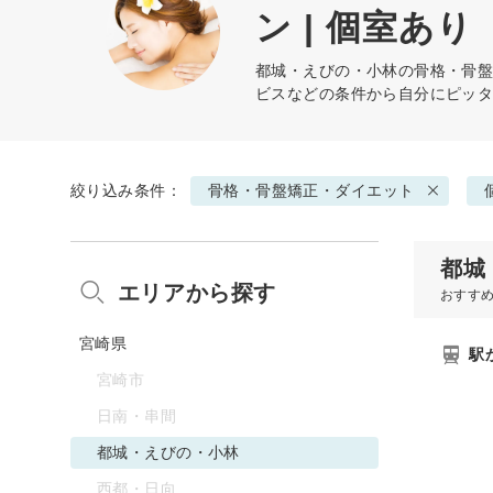
ン | 個室あり
都城・えびの・小林の
骨格・骨
ビスなどの条件から自分にピッ
絞り込み条件：
骨格・骨盤矯正・ダイエット
都城
エリアから探す
おすす
宮崎県
駅
宮崎市
日南・串間
都城・えびの・小林
西都・日向