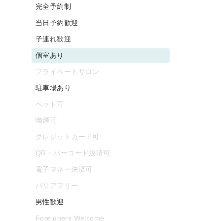
完全予約制
当日予約歓迎
子連れ歓迎
個室あり
プライベートサロン
駐車場あり
ペット可
喫煙可
クレジットカード可
QR・バーコード決済可
電子マネー決済可
バリアフリー
男性歓迎
Foreigners Welcome