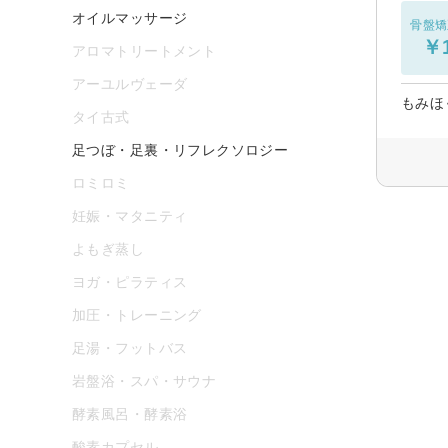
オイルマッサージ
骨盤矯
￥1
アロマトリートメント
アーユルヴェーダ
もみほ
タイ古式
足つぼ・足裏・リフレクソロジー
ロミロミ
妊娠・マタニティ
よもぎ蒸し
ヨガ・ピラティス
加圧・トレーニング
足湯・フットバス
岩盤浴・スパ・サウナ
酵素風呂・酵素浴
酸素カプセル