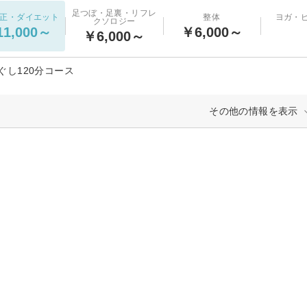
足つぼ・足裏・リフレ
正・ダイエット
整体
ヨガ・
クソロジー
1,000～
￥6,000～
￥6,000～
ぐし120分コース
その他の情報を表示