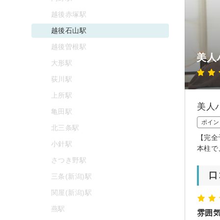
越後赤塚駅
越後石山駅
越後曽根駅
美人
大形駅
荻川駅
上所駅
美人
亀田駅
ポイン
北三条駅
【完全
小針駅
本柱で
さつき野駅
口
三条(新潟)駅
関屋(新潟)駅
燕駅
雰囲