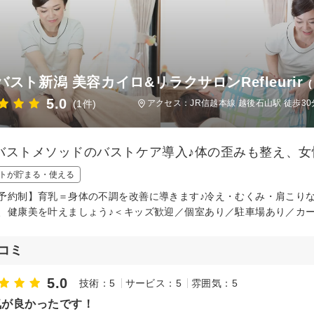
バスト新潟 美容カイロ&リラクサロンRefleurir
5.0
(1件)
アクセス：JR信越本線 越後石山駅 徒歩3
バストメソッドのバストケア導入♪体の歪みも整え、女
トが貯まる・使える
予約制】育乳＝身体の不調を改善に導きます♪冷え・むくみ・肩こり
、健康美を叶えましょう♪＜キッズ歓迎／個室あり／駐車場あり／カ
コミ
5.0
技術：5
サービス：5
雰囲気：5
気が良かったです！