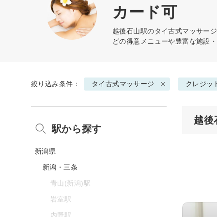
カード可
越後石山駅の
タイ古式マッサー
どの得意メニューや豊富な施設
絞り込み条件：
タイ古式マッサージ
クレジッ
越後
駅から探す
新潟県
新潟・三条
青山(新潟)駅
岩室駅
内野駅