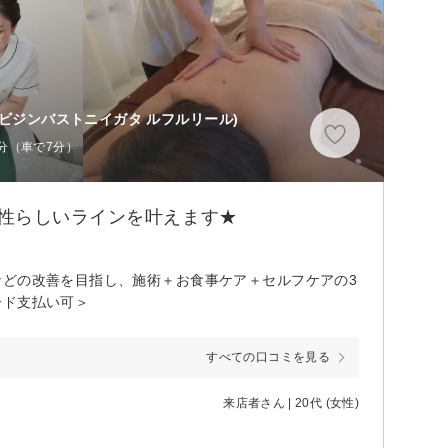
(ビジンバストニイガタ ルフルリール)
0分（車で7分）
性らしいラインを叶えます★
などの改善を目指し、施術＋お食事ケア＋セルフケアの3
ード支払い可＞
すべての口コミを見る
来店者さん | 20代 (女性)