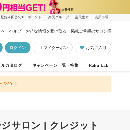
登録＆回答で100ポイント!
楽天グループ
楽天生命
楽天市場
方へ
ヘルプ
お得な情報を受け取る
掲載ご希望のサロン様
ログイン
マイクーポン
お気に入り
イルカタログ
キャンペーン一覧・特集
Raku Lab
5:30
サロン | クレジット