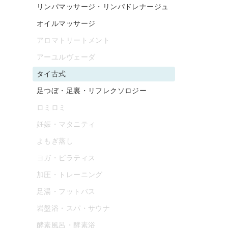
リンパマッサージ・リンパドレナージュ
オイルマッサージ
アロマトリートメント
アーユルヴェーダ
タイ古式
足つぼ・足裏・リフレクソロジー
ロミロミ
妊娠・マタニティ
よもぎ蒸し
ヨガ・ピラティス
加圧・トレーニング
足湯・フットバス
岩盤浴・スパ・サウナ
酵素風呂・酵素浴