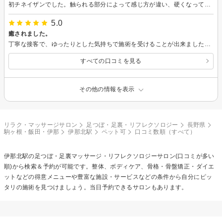
初チネイザンでした。触られる部分によって感じ方が違い、硬くなっているのがわかりました。終わったあと、コロコロとお腹が動く感じと、寒い日でしたが、体ぽかぽかでした。
5.0
癒されました。
丁寧な接客で、ゆったりとした気持ちで施術を受けることが出来ました。 完全に個室なのも、静かで良かったです。 チネイザンは全然痛くないのに、ちょっと触られるだけで、どんどん腸が動いてるのが、お腹の音で分かってびっくりしました。 数日たっても、身体の調子がとても良いので、またお願いしたいです。
すべての口コミを見る
その他の情報を表示
リラク・マッサージサロン
足つぼ・足裏・リフレクソロジー
長野県
駒ヶ根・飯田・伊那
伊那北駅
ペット可
口コミ数順（すべて）
伊那北駅の
足つぼ・足裏マッサージ・リフレクソロジー
サロン(口コミが多い
順)から検索＆予約が可能です。整体、ボディケア、骨格・骨盤矯正・ダイエ
ットなどの得意メニューや豊富な施設・サービスなどの条件から自分にピッ
タリの施術を見つけましょう。当日予約できるサロンもあります。