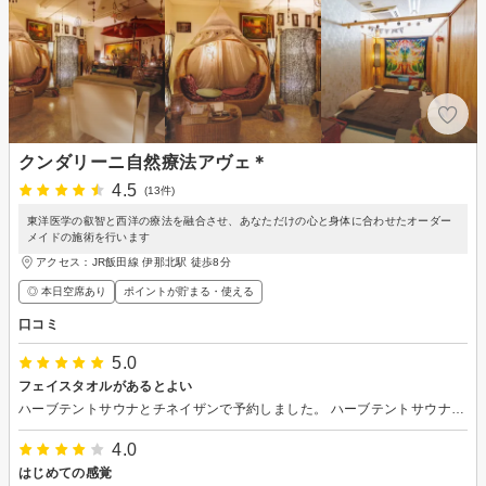
クンダリーニ自然療法アヴェ＊
4.5
(13件)
東洋医学の叡智と西洋の療法を融合させ、あなただけの心と身体に合わせたオーダー
メイドの施術を行います
アクセス：JR飯田線 伊那北駅 徒歩8分
◎ 本日空席あり
ポイントが貯まる・使える
口コミ
5.0
フェイスタオルがあるとよい
ハーブテントサウナとチネイザンで予約しました。 ハーブテントサウナはオリジナルブレンドのハーブ3種類の中から選ぶことができます。 なかなかアチアチの薬草スチームを30分間浴び続け発汗良好！ 香りにも癒されます。 ただ、スチームが同じ部位に当たり続けると火傷しそうになる(特に陰部)ので、体を拭くのとは別にテント内で使うフェイスタオルが1枚あるといいですね。それで陰部をガードするだけでだいぶ違うと思います。 チネイザンは腸マッサージのことです。オイルを塗ってお腹周りを擦ったり揉んだり押したりしてもらううちに、腸がグルグル蠕動運動を始めます。これはすごいですね。 技術も接客も丁寧でとてもよかったです。機会があったらまた利用したいです。
4.0
はじめての感覚