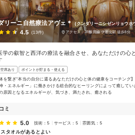
ダリーニ自然療法アヴェ＊
(クンダリーニシゼンリョウホ
4.5
(13件)
アクセス：JR飯田線 伊那北駅 徒歩8分
医学の叡智と西洋の療法を融合させ、あなただけの心
す
日空席あり
ポイントが貯まる・使える
体を繋ぎ“本当の自分に還るあなただけの心と体の健康をコーチング】
神・エネルギー」に働きかける総合的なヒーリングによって癒してい
の原因となるエネルギーが、気づき、満たされ、癒される
コミ
5.0
技術：5
サービス：5
雰囲気：5
イスタオルがあるとよい