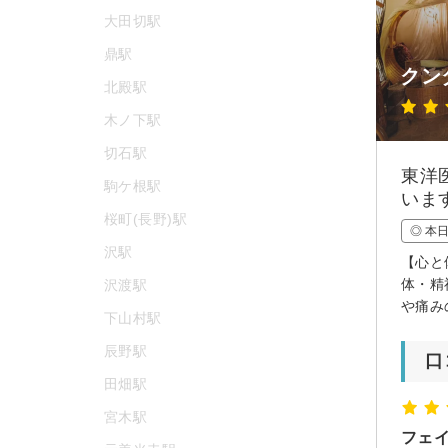
大田切駅
鼎駅
クン
北殿駅
木ノ下駅
切石駅
東洋
駒ケ根駅
いま
桜町(長野)駅
◎ 本
沢駅
【心と
体・精
沢渡駅
や痛み
下山村駅
辰野駅
口
田畑駅
宮木駅
フェ