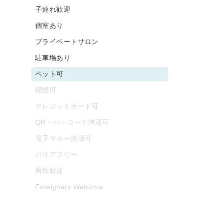
子連れ歓迎
個室あり
プライベートサロン
駐車場あり
ペット可
喫煙可
クレジットカード可
QR・バーコード決済可
電子マネー決済可
バリアフリー
男性歓迎
Foreigners Welcome