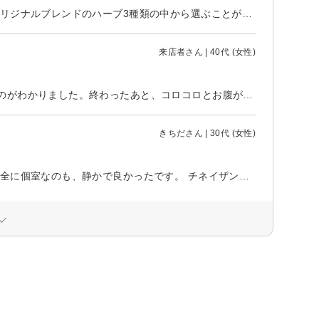
ハーブテントサウナとチネイザンで予約しました。 ハーブテントサウナはオリジナルブレンドのハーブ3種類の中から選ぶことができます。 なかなかアチアチの薬草スチームを30分間浴び続け発汗良好！ 香りにも癒されます。 ただ、スチームが同じ部位に当たり続けると火傷しそうになる(特に陰部)ので、体を拭くのとは別にテント内で使うフェイスタオルが1枚あるといいですね。それで陰部をガードするだけでだいぶ違うと思います。 チネイザンは腸マッサージのことです。オイルを塗ってお腹周りを擦ったり揉んだり押したりしてもらううちに、腸がグルグル蠕動運動を始めます。これはすごいですね。 技術も接客も丁寧でとてもよかったです。機会があったらまた利用したいです。
来店者さん | 40代 (女性)
初チネイザンでした。触られる部分によって感じ方が違い、硬くなっているのがわかりました。終わったあと、コロコロとお腹が動く感じと、寒い日でしたが、体ぽかぽかでした。
きちださん | 30代 (女性)
丁寧な接客で、ゆったりとした気持ちで施術を受けることが出来ました。 完全に個室なのも、静かで良かったです。 チネイザンは全然痛くないのに、ちょっと触られるだけで、どんどん腸が動いてるのが、お腹の音で分かってびっくりしました。 数日たっても、身体の調子がとても良いので、またお願いしたいです。