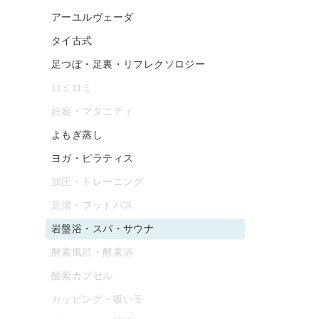
アーユルヴェーダ
タイ古式
足つぼ・足裏・リフレクソロジー
ロミロミ
妊娠・マタニティ
よもぎ蒸し
ヨガ・ピラティス
加圧・トレーニング
足湯・フットバス
岩盤浴・スパ・サウナ
酵素風呂・酵素浴
酸素カプセル
カッピング・吸い玉