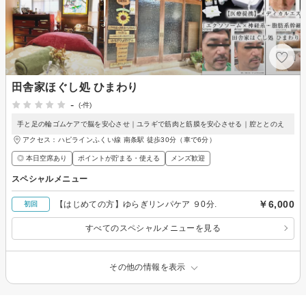
田舎家ほぐし処 ひまわり
-
(-件)
手と足の輪ゴムケアで脳を安心させ｜ユラギで筋肉と筋膜を安心させる｜腔ととのえ
アクセス：ハピラインふくい線 南条駅 徒歩30分（車で6分）
◎ 本日空席あり
ポイントが貯まる・使える
メンズ歓迎
スペシャルメニュー
￥6,000
【はじめての方】ゆらぎリンパケア ９0分.
初回
すべてのスペシャルメニューを見る
その他の情報を表示