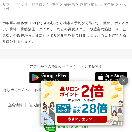
リラク・マッサージサロン
整体
福井県
越前・鯖江
南条駅
ペッ
ト可
南条駅の
整体
サロン(おすすめ順)から検索＆予約が可能です。整体、ボディケ
ア、骨格・骨盤矯正・ダイエットなどの得意メニューや豊富な施設・サービ
スなどの条件から自分にピッタリの施術を見つけましょう。当日予約できる
サロンもあります。
アプリからの予約ならもっとおトクで便利！
はじめての方へ
お問い合わせ
ヘルプ
リリース情報
利用規約
掲載ご希望のサロン様
企業情報
個人情報保護方針
楽天のサービス一覧
アプリ一覧
© Rakuten Group, Inc.