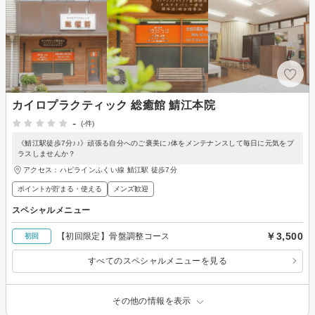
カイロプラクティック 総癒館 鯖江本院
-
(-件)
《鯖江駅徒歩7分♪♪》頑張る自分へのご褒美に♪体をメンテナンスして毎日に元気をプ
ラスしませんか？
アクセス：ハピラインふくい線 鯖江駅 徒歩7分
ポイントが貯まる・使える
メンズ歓迎
スペシャルメニュー
￥3,500
【初回限定】骨盤調整コース
初回
すべてのスペシャルメニューを見る
その他の情報を表示