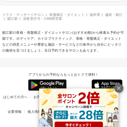
リラク・マッサージサロン
骨盤矯正・ダイエット
福井県
越前・鯖江
鯖江駅
深夜受付可・24時間営業
鯖江駅の
骨格・骨盤矯正・ダイエット
サロン(おすすめ順)から検索＆予約が可
能です。ボディケア、カイロプラクティック、骨格・骨盤矯正・ダイエット
などの得意メニューや豊富な施設・サービスなどの条件から自分にピッタリ
の施術を見つけましょう。当日予約できるサロンもあります。
アプリからの予約ならもっとおトクで便利！
はじめての方へ
お問い合わせ
ヘルプ
リリース情報
利用規約
掲載ご希望のサロン様
企業情報
個人情報保護方針
楽天のサービス一覧
アプリ一覧
© Rakuten Group, Inc.