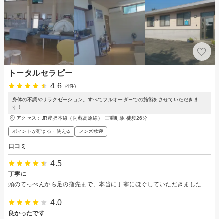
トータルセラピー
4.6
(4件)
身体の不調やリラクゼーション。すべてフルオーダーでの施術をさせていただきま
す！
アクセス：JR豊肥本線（阿蘇高原線） 三重町駅 徒歩26分
ポイントが貯まる・使える
メンズ歓迎
口コミ
4.5
丁寧に
頭のてっぺんから足の指先まで、本当に丁寧にほぐしていただきました。 全身がすっきりしました。
4.0
良かったです