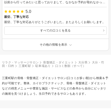
以前から行ってみたいと思っておりまして、なかなか予約が取れなかったけど、やっと行くことが出来ました。身体の痛みの原因もわかり、やはり行って良かったです。また予約が取れたら、行きたいです。
5.0
親切、丁寧な対応
親切、丁寧な対応ありがとうございました。またよろしくお願いします。
すべての口コミを見る
その他の情報を表示
リラク・マッサージサロン
骨盤矯正・ダイエット
大分県
大分・竹
田・臼杵
三重町駅
駐車場あり
口コミ数順（すべて）
三重町駅の
骨格・骨盤矯正・ダイエット
サロン(口コミが多い順)から検索＆予
約が可能です。整体、カイロプラクティック、骨格・骨盤矯正・ダイエット
などの得意メニューや豊富な施設・サービスなどの条件から自分にピッタリ
の施術を見つけましょう。当日予約できるサロンもあります。