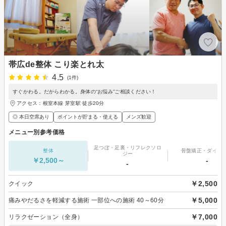
帯広de整体 こり楽とれ太
4.5
(1件)
すぐかわる。だからわかる。身体の“お悩み”ご相談ください！
アクセス：根室本線 芽室駅 徒歩20分
◎ 本日空席あり
ポイントが貯まる・使える
メンズ歓迎
メニュー別参考価格
足つぼ・足裏・リフレクソロ
整体
骨盤矯正・ダイエ
ジー
￥2,500～
-
-
￥2,500
クイック
￥5,000
痛みやだるさを軽減する施術 一部位への施術 40～60分
￥7,000
リラクゼーション（全身）