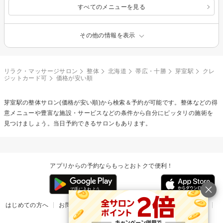
すべてのメニューを見る
その他の情報を表示
リラク・マッサージサロン
整体
北海道
帯広・十勝
芽室駅
クレ
ジットカード可
価格が安い順
芽室駅の
整体
サロン(価格が安い順)から検索＆予約が可能です。整体などの得
意メニューや豊富な施設・サービスなどの条件から自分にピッタリの施術を
見つけましょう。当日予約できるサロンもあります。
アプリからの予約ならもっとおトクで便利！
はじめての方へ
お問い合わせ
ヘルプ
リリース情報
利用規約
掲載ご希望のサロン様