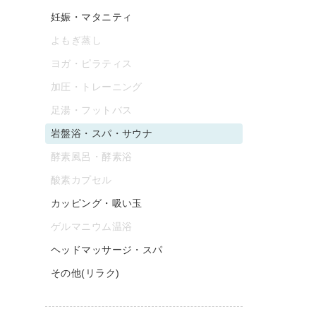
妊娠・マタニティ
よもぎ蒸し
ヨガ・ピラティス
加圧・トレーニング
足湯・フットバス
岩盤浴・スパ・サウナ
酵素風呂・酵素浴
酸素カプセル
カッピング・吸い玉
ゲルマニウム温浴
ヘッドマッサージ・スパ
その他(リラク)