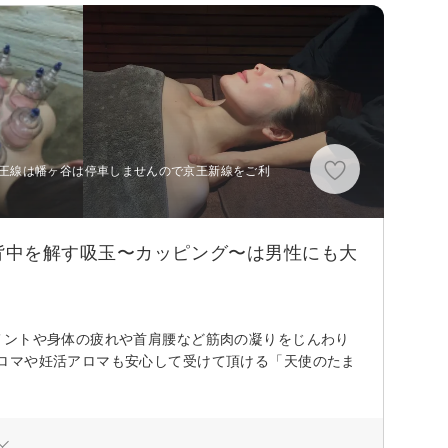
京王線は幡ヶ谷は停車しませんので京王新線をご利
背中を解す吸玉〜カッピング〜は男性にも大
メントや身体の疲れや首肩腰など筋肉の凝りをじんわり
ロマや妊活アロマも安心して受けて頂ける「天使のたま