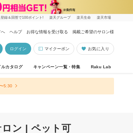
登録＆回答で100ポイント!
楽天グループ
楽天生命
楽天市場
方へ
ヘルプ
お得な情報を受け取る
掲載ご希望のサロン様
ログイン
マイクーポン
お気に入り
イルカタログ
キャンペーン一覧・特集
Raku Lab
5:30
ン | ペット可