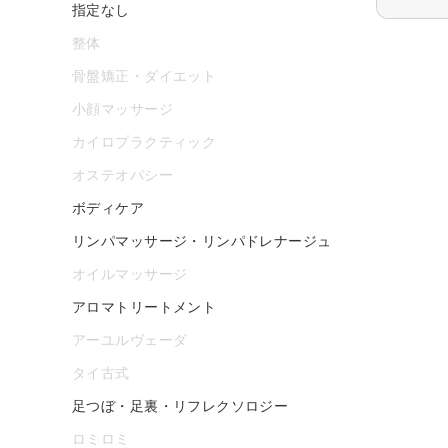
指定なし
整体
骨盤矯正・ダイエット
小顔マッサージ
カイロプラクティック
オステオパシー
ボディケア
リンパマッサージ・リンパドレナージュ
オイルマッサージ
アロマトリートメント
アーユルヴェーダ
タイ古式
足つぼ・足裏・リフレクソロジー
ロミロミ