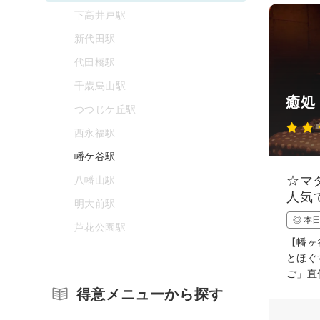
下高井戸駅
新代田駅
代田橋駅
千歳烏山駅
癒処 
つつじケ丘駅
西永福駅
幡ケ谷駅
☆マ
八幡山駅
人気
明大前駅
◎ 本
芦花公園駅
【幡ヶ
とほぐ
ご」直
得意メニューから探す