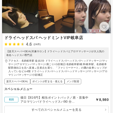
ドライヘッドスパ ヘッドミントVIP岐阜店
4.6
(24件)
【楽天スーパーDEAL対象サロン】ドライヘッドスパとアロママッサージが大人気の
有名ヘッドスパ専門店
アクセス：名鉄岐阜駅 徒歩2分 ドライヘッドスパ/ヘッドスパ/ヘッドマッサージ/マッ
サージ/アロマリンパマッサージ/肩こり/小顔矯正/名鉄岐阜駅/岐阜/岐阜駅、名鉄岐阜
駅西側出口を北へ直進→交差点を渡り、「ファミリーマート」の隣の金券ショップが
入っているビル4階 ドライヘッドスパ/ヘッドスパ/ヘッドマッサージ/マッサージ/アロ
マリンパマッサージ/小顔矯正
楽天スーパーDEAL
ポイントが貯まる・使える
メンズ歓迎
スペシャルメニュー
後日【816円】相当ポイントバック／肩・首集中
￥8,980
初回
アロマリンパドライヘッドスパ90 分
12980→¥8980男性◎担当は女性
すべてのスペシャルメニューを見る