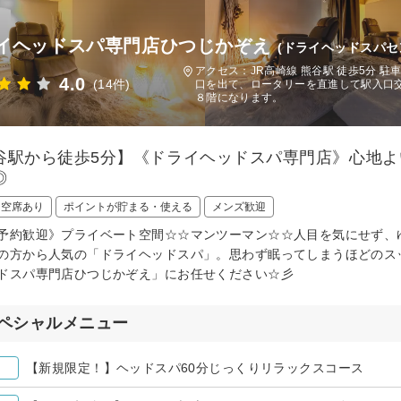
イヘッドスパ専門店ひつじかぞえ
(ドライヘッドスパセ
アクセス：JR高崎線 熊谷駅 徒歩5分 
4.0
(14件)
口を出て、ロータリーを直進して駅入口
８階になります。
谷駅から徒歩5分】《ドライヘッドスパ専門店》心地
◎
日空席あり
ポイントが貯まる・使える
メンズ歓迎
予約歓迎》プライベート空間☆☆マンツーマン☆☆人目を気にせず、ゆ
の方から人気の「ドライヘッドスパ」。思わず眠ってしまうほどのス
ドスパ専門店ひつじかぞえ」にお任せください☆彡
ペシャルメニュー
【新規限定！】ヘッドスパ60分じっくりリラックスコース