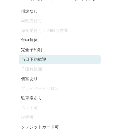
指定なし
早朝受付可
深夜受付可・24時間営業
年中無休
完全予約制
当日予約歓迎
子連れ歓迎
個室あり
プライベートサロン
駐車場あり
ペット可
喫煙可
クレジットカード可