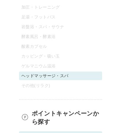
加圧・トレーニング
足湯・フットバス
岩盤浴・スパ・サウナ
酵素風呂・酵素浴
酸素カプセル
カッピング・吸い玉
ゲルマニウム温浴
ヘッドマッサージ・スパ
その他(リラク)
ポイントキャンペーンか
ら探す