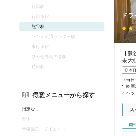
行田駅
ドラ
行田市駅
熊谷駅
ソシオ流通センター駅
東行田駅
【熊
ひろせ野鳥の森駅
果大
持田駅
◎ 本
《当日
年齢層
イヘッ
得意メニューから探す
指定なし
ス
整体
初回
骨盤矯正・ダイエット