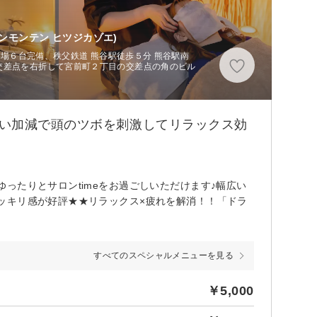
ンモンテン ヒツジカゾエ)
駐車場６台完備、秩父鉄道 熊谷駅徒歩５分 熊谷駅南
交差点を右折して宮前町２丁目の交差点の角のビル
よい加減で頭のツボを刺激してリラックス効
ったりとサロンtimeをお過ごしいただけます♪幅広い
ッキリ感が好評★★リラックス×疲れを解消！！「ドラ
すべてのスペシャルメニューを見る
￥5,000