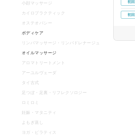
初回
小顔マッサージ
カイロプラクティック
初回
オステオパシー
ボディケア
リンパマッサージ・リンパドレナージュ
オイルマッサージ
アロマトリートメント
アーユルヴェーダ
タイ古式
足つぼ・足裏・リフレクソロジー
ロミロミ
妊娠・マタニティ
よもぎ蒸し
ヨガ・ピラティス