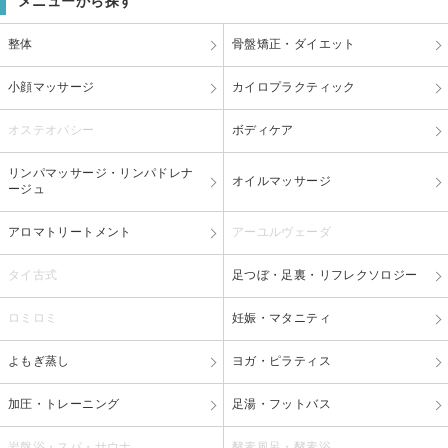
メニューから探す
整体
骨盤矯正・ダイエット
小顔マッサージ
カイロプラクティック
オステオパシー
ボディケア
リンパマッサージ・リンパドレナ
オイルマッサージ
ージュ
アロマトリートメント
アーユルヴェーダ
タイ古式
足つぼ・足裏・リフレクソロジー
ロミロミ
妊娠・マタニティ
よもぎ蒸し
ヨガ・ピラティス
加圧・トレーニング
足湯・フットバス
岩盤浴・スパ・サウナ
酵素風呂・酵素浴