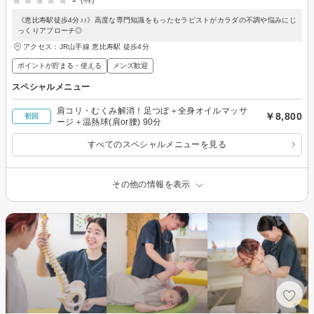
-
(-件)
《恵比寿駅徒歩4分♪♪》高度な専門知識をもったセラピストがカラダの不調や悩みにじ
っくりアプローチ◎
アクセス：JR山手線 恵比寿駅 徒歩4分
ポイントが貯まる・使える
メンズ歓迎
スペシャルメニュー
肩コリ・むくみ解消！足つぼ＋全身オイルマッサ
￥8,800
初回
ージ＋温熱球(肩or腰) 90分
すべてのスペシャルメニューを見る
その他の情報を表示