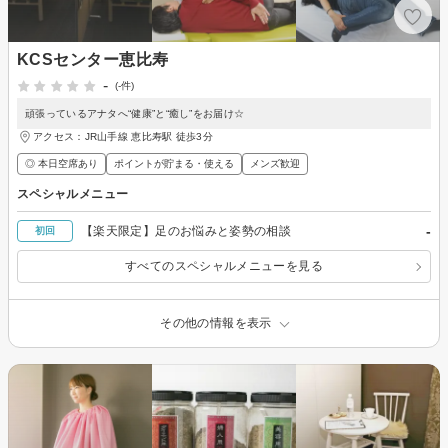
KCSセンター恵比寿
-
(-件)
頑張っているアナタへ“健康”と“癒し”をお届け☆
アクセス：JR山手線 恵比寿駅 徒歩3分
◎ 本日空席あり
ポイントが貯まる・使える
メンズ歓迎
スペシャルメニュー
-
【楽天限定】足のお悩みと姿勢の相談
初回
すべてのスペシャルメニューを見る
その他の情報を表示