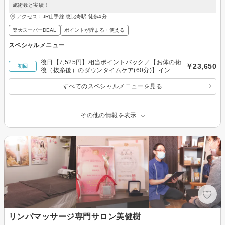
施術数と実績！
アクセス：JR山手線 恵比寿駅 徒歩4分
楽天スーパーDEAL
ポイントが貯まる・使える
スペシャルメニュー
後日【7,525円】相当ポイントバック／【お体の術
￥23,650
初回
後（抜糸後）のダウンタイムケア(60分)】インデ
ィバ専門23年の圧倒的な施術数と実績！
すべてのスペシャルメニューを見る
その他の情報を表示
リンパマッサージ専門サロン美健樹