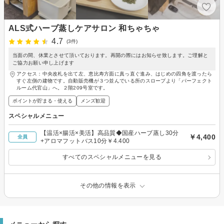
ALS式ハーブ蒸しケアサロン 和ちゃちゃ
4.7
(3件)
当面の間、休業とさせて頂いております。再開の際にはお知らせ致します。ご理解と
ご協力お願い申し上げます
アクセス：中央改札を出て左、恵比寿方面に真っ直ぐ進み、はじめの四角を渡ったら
すぐ左側の建物です。自動販売機が３つ並んでいる所のスロープより「パーフェクト
ルーム代官山」へ。２階209号室です。
ポイントが貯まる・使える
メンズ歓迎
スペシャルメニュー
【温活×腸活×美活】高品質◆国産ハーブ蒸し30分
￥4,400
全員
+アロマフットバス10分￥4.400
すべてのスペシャルメニューを見る
その他の情報を表示