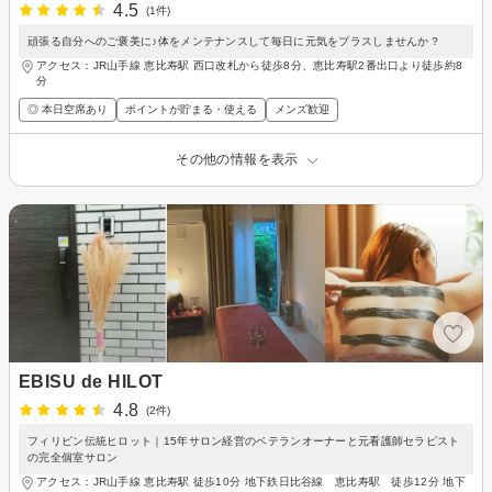
4.5
(1件)
頑張る自分へのご褒美に♪体をメンテナンスして毎日に元気をプラスしませんか？
アクセス：JR山手線 恵比寿駅 西口改札から徒歩8分、恵比寿駅2番出口より徒歩約8
分
◎ 本日空席あり
ポイントが貯まる・使える
メンズ歓迎
その他の情報を表示
EBISU de HILOT
4.8
(2件)
フィリピン伝統ヒロット｜15年サロン経営のベテランオーナーと元看護師セラピスト
の完全個室サロン
アクセス：JR山手線 恵比寿駅 徒歩10分 地下鉄日比谷線 恵比寿駅 徒歩12分 地下