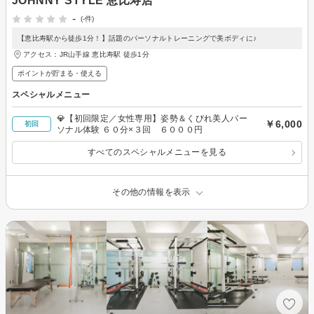
JOHNNY STYLE 恵比寿店
-
(-件)
【恵比寿駅から徒歩1分！】話題のパーソナルトレーニングで美ボディに♪
アクセス：JR山手線 恵比寿駅 徒歩1分
ポイントが貯まる・使える
スペシャルメニュー
💎【初回限定／女性専用】姿勢＆くびれ美人パー
￥6,000
初回
ソナル体験 ６０分×３回 ６０００円
すべてのスペシャルメニューを見る
その他の情報を表示