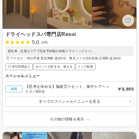
ドライヘッドスパ専門店Resoi
5.0
(2件)
恵比寿・広尾エリアで完全予約制の本格ドライヘッドスパ。
アクセス：JR山手線 恵比寿駅 徒歩8分、東京メトロ日比谷線 広尾駅 徒歩8分
◎ 本日空席あり
ポイントが貯まる・使える
メンズ歓迎
スペシャルメニュー
【思考を休める】脳疲労リセット。集中ケアヘッ
￥8,900
初回
ドスパ60分
すべてのスペシャルメニューを見る
その他の情報を表示