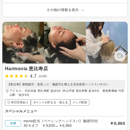
その他の情報を表示
Harmonia 恵比寿店
4.7
(11件)
【恵比寿】眼精疲労・首肩こり・脳疲労を整える完全個室ヘッドスパサロン
アクセス：日比谷線 恵比寿駅 徒歩3分 JR山手線 恵比寿駅 徒歩6分、東急東横線 代官
山駅 徒歩9分
◎ 本日空席あり
ポイントが貯まる・使える
メンズ歓迎
スペシャルメニュー
mana担当《ベーシックヘッドスパ》施術50分
￥6,860
全員
30％オフ ￥9,800→￥6,860