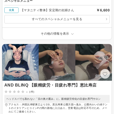
スペシャルメニュー
￥6,600
【マタニティ整体】安定期の妊婦さん
全員
すべてのスペシャルメニューを見る
その他の情報を表示
AND BLINQ 【眼精疲労・目疲れ専門】恵比寿店
-
(-件)
ヘッドスパでも取れない「目の奥の重み」に。眼精疲労特化の目疲れ専門サロン
アクセス：JR恵比寿駅東口より2分。恵比寿東公園方面へ進み、公園向かいの緑テン
トのイタリアンとコインPの間の路地に入口あり。営業電話は対応不可のため、メー
ルにてご連絡ください。