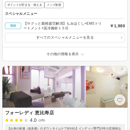
ポイントが貯まる・使える
メンズ歓迎
スペシャルメニュー
【サクッと眼精疲労解消】もみほぐし×EMSトリ
￥1,980
初回
ートメント×温冷施術１５分
すべてのスペシャルメニューを見る
その他の情報を表示
フォーレディ 恵比寿店
4.0
(1件)
【お体の術後（抜糸後）のダウンタイムケア(60分)】インディバ専門23年の圧倒的な