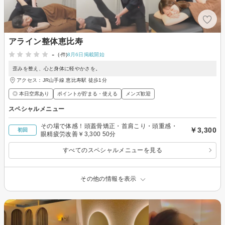
アライン整体恵比寿
-
(-件)
8月6日掲載開始
歪みを整え、心と身体に軽やかさを。
アクセス：JR山手線 恵比寿駅 徒歩1分
◎ 本日空席あり
ポイントが貯まる・使える
メンズ歓迎
スペシャルメニュー
その場で体感！頭蓋骨矯正・首肩こり・頭重感・
￥3,300
初回
眼精疲労改善￥3,300 50分
すべてのスペシャルメニューを見る
その他の情報を表示