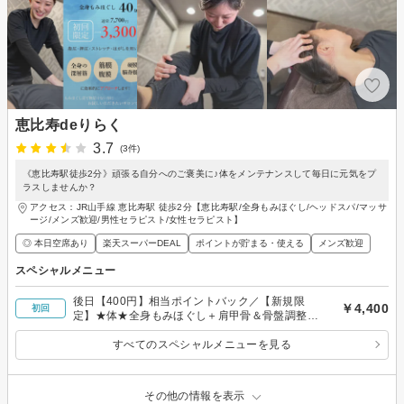
恵比寿deりらく
3.7
(3件)
《恵比寿駅徒歩2分》頑張る自分へのご褒美に♪体をメンテナンスして毎日に元気をプ
ラスしませんか？
アクセス：JR山手線 恵比寿駅 徒歩2分【恵比寿駅/全身もみほぐし/ヘッドスパ/マッサ
ージ/メンズ歓迎/男性セラピスト/女性セラピスト】
◎ 本日空席あり
楽天スーパーDEAL
ポイントが貯まる・使える
メンズ歓迎
スペシャルメニュー
後日【400円】相当ポイントバック／【新規限
￥4,400
初回
定】★体★全身もみほぐし＋肩甲骨＆骨盤調整＋
首＆下肢ストレッチ70分
すべてのスペシャルメニューを見る
その他の情報を表示