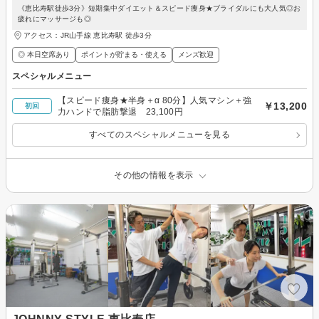
《恵比寿駅徒歩3分》短期集中ダイエット＆スピード痩身★ブライダルにも大人気◎お
疲れにマッサージも◎
アクセス：JR山手線 恵比寿駅 徒歩3分
◎ 本日空席あり
ポイントが貯まる・使える
メンズ歓迎
スペシャルメニュー
【スピード痩身★半身＋α 80分】人気マシン＋強
￥13,200
初回
力ハンドで脂肪撃退 23,100円
すべてのスペシャルメニューを見る
その他の情報を表示