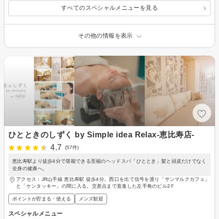
すべてのスペシャルメニューを見る
その他の情報を表示
ひとときのしずく by Simple idea Relax-恵比寿店-
4.7
(57件)
恵比寿駅より徒歩4分で堪能できる至福のヘッドスパ「ひととき」髪と頭皮だけでなく
全身の健康へ。
アクセス：JR山手線 恵比寿駅 徒歩4分。西口を出て信号を渡り「サンマルクカフェ」
と「ケンタッキー」の間に入る。交差点まで直進した左手角のビル2Ｆ
ポイントが貯まる・使える
メンズ歓迎
スペシャルメニュー