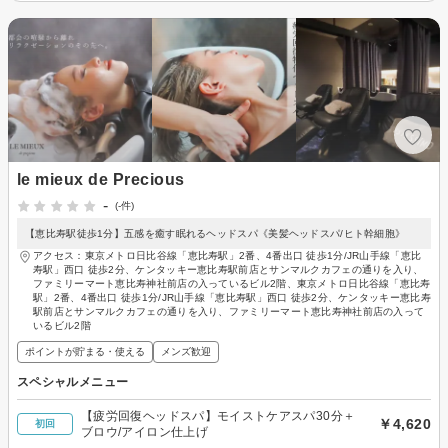
le mieux de Precious
-
(-件)
【恵比寿駅徒歩1分】五感を癒す眠れるヘッドスパ《美髪ヘッドスパ/ヒト幹細胞》
アクセス：東京メトロ日比谷線「恵比寿駅」2番、4番出口 徒歩1分/JR山手線「恵比
寿駅」西口 徒歩2分、ケンタッキー恵比寿駅前店とサンマルクカフェの通りを入り、
ファミリーマート恵比寿神社前店の入っているビル2階、東京メトロ日比谷線「恵比寿
駅」2番、4番出口 徒歩1分/JR山手線「恵比寿駅」西口 徒歩2分、ケンタッキー恵比寿
駅前店とサンマルクカフェの通りを入り、ファミリーマート恵比寿神社前店の入って
いるビル2階
ポイントが貯まる・使える
メンズ歓迎
スペシャルメニュー
【疲労回復ヘッドスパ】モイストケアスパ30分＋
￥4,620
初回
ブロウ/アイロン仕上げ