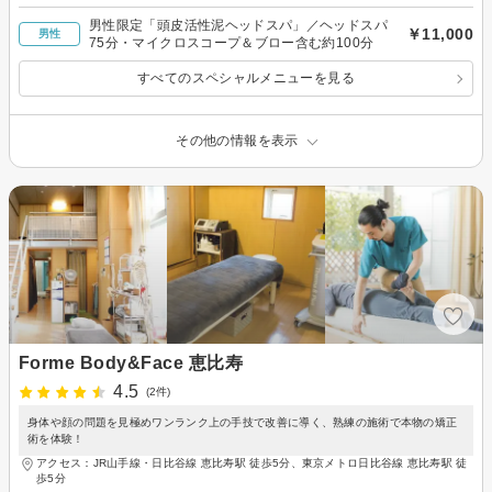
男性限定「頭皮活性泥ヘッドスパ」／ヘッドスパ
￥11,000
男性
75分・マイクロスコープ＆ブロー含む約100分
すべてのスペシャルメニューを見る
その他の情報を表示
Forme Body&Face 恵比寿
4.5
(2件)
身体や顔の問題を見極めワンランク上の手技で改善に導く、熟練の施術で本物の矯正
術を体験！
アクセス：JR山手線・日比谷線 恵比寿駅 徒歩5分、東京メトロ日比谷線 恵比寿駅 徒
歩5分