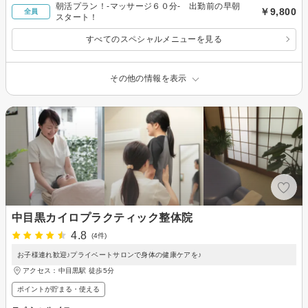
朝活プラン！‐マッサージ６０分‐ 出勤前の早朝
￥9,800
全員
スタート！
すべてのスペシャルメニューを見る
その他の情報を表示
中目黒カイロプラクティック整体院
4.8
(4件)
お子様連れ歓迎♪プライベートサロンで身体の健康ケアを♪
アクセス：中目黒駅 徒歩5分
ポイントが貯まる・使える