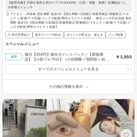
【個室完備】不調＆美容も両方ケア♪70分¥3850《小顔・骨盤・美脚》深層筋ほぐし
＆骨格ストレッチ
アクセス：JR各線 恵比寿駅 徒歩2分【恵比寿駅/小顔矯正/頭蓋骨矯正/骨盤矯正/マタ
ニティ/産後/ママ応援/メンズ大歓迎/男性セラピスト在籍】、東京メトロ日比谷線 恵比
寿駅 徒歩2分【恵比寿駅/小顔矯正/頭蓋骨矯正/骨盤矯正/マタニティ/産後/ママ応援/メ
ンズ大歓迎/男性セラピスト在籍】
◎ 本日空席あり
楽天スーパーDEAL
ポイントが貯まる・使える
メンズ歓迎
スペシャルメニュー
後日【350円】相当ポイントバック／【新規限
￥3,850
初回
定】【小顔フル70分】《小顔調整＋顎関節＋頭蓋
骨＋顔脂肪分解＋リンパ》
すべてのスペシャルメニューを見る
その他の情報を表示