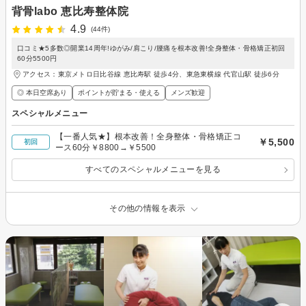
背骨labo 恵比寿整体院
4.9
(44件)
口コミ★5多数◎開業14周年!ゆがみ/肩こり/腰痛を根本改善!全身整体・骨格矯正初回
60分5500円
アクセス：東京メトロ日比谷線 恵比寿駅 徒歩4分、東急東横線 代官山駅 徒歩6分
◎ 本日空席あり
ポイントが貯まる・使える
メンズ歓迎
スペシャルメニュー
【一番人気★】根本改善！全身整体・骨格矯正コ
￥5,500
初回
ース60分￥8800→￥5500
すべてのスペシャルメニューを見る
その他の情報を表示