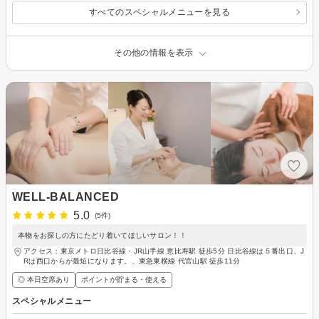
すべてのスペシャルメニューを見る
その他の情報を表示
WELL-BALANCED
5.0
(5件)
本物をお探しの方にたどり着いてほしいサロン！！
アクセス：東京メトロ日比谷線・JR山手線 恵比寿駅 徒歩5分 日比谷線は５番出口、J
Rは西口からが最短になります。、東急東横線 代官山駅 徒歩11分
◎ 本日空席あり
ポイントが貯まる・使える
スペシャルメニュー