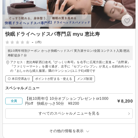
快眠ドライヘッドスパ専門店 myu 恵比寿
-
(-件)
祝10周年特別クーポン かっさ快眠ヘッドスパ 実力派サロン/全国コンテスト入賞/恵比
寿駅徒歩７分
アクセス：恵比寿駅西口改札『びっくり寿司』を右手に広尾方面に直進→『吉野家』
『ファミリーマート』を通り過ぎ、左手に『セブンイレブン』が見え→右斜め向かい
の『おしゃれな婦人服屋』隣のマンション(ユニテE)4階です
◎ 本日空席あり
ポイントが貯まる・使える
メンズ歓迎
スペシャルメニュー
【祝10周年!】10分オプションプレゼントor1000
￥8,200
全員
円off 快眠かっさ50分 ¥8200
すべてのスペシャルメニューを見る
その他の情報を表示