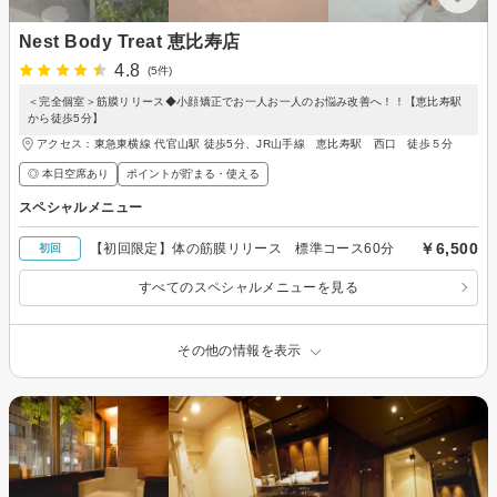
Nest Body Treat 恵比寿店
4.8
(5件)
＜完全個室＞筋膜リリース◆小顔矯正でお一人お一人のお悩み改善へ！！【恵比寿駅
から徒歩5分】
アクセス：東急東横線 代官山駅 徒歩5分、JR山手線 恵比寿駅 西口 徒歩５分
◎ 本日空席あり
ポイントが貯まる・使える
スペシャルメニュー
￥6,500
【初回限定】体の筋膜リリース 標準コース60分
初回
すべてのスペシャルメニューを見る
その他の情報を表示