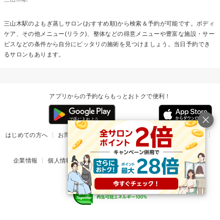
三山木駅の
よもぎ蒸し
サロン(おすすめ順)から検索＆予約が可能です。ボディ
ケア、その他メニュー(リラク)、整体などの得意メニューや豊富な施設・サー
ビスなどの条件から自分にピッタリの施術を見つけましょう。当日予約でき
るサロンもあります。
アプリからの予約ならもっとおトクで便利！
はじめての方へ
お問い合わせ
ヘルプ
リリース情報
利用規約
掲載ご希望のサロン様
企業情報
個人情報保護方針
楽天のサービス一覧
アプリ一覧
© Rakuten Group, Inc.