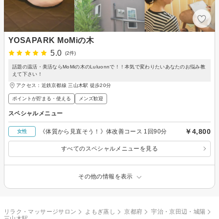
YOSAPARK MoMiの木
5.0
(2件)
話題の温活・美活ならMoMiの木のLuluonnで！！本気で変わりたいあなたのお悩み教
えて下さい！
アクセス：近鉄京都線 三山木駅 徒歩20分
ポイントが貯まる・使える
メンズ歓迎
スペシャルメニュー
￥4,800
《体質から見直そう！》体改善コース 1回90分
女性
すべてのスペシャルメニューを見る
その他の情報を表示
リラク・マッサージサロン
よもぎ蒸し
京都府
宇治・京田辺・城陽
三山木駅