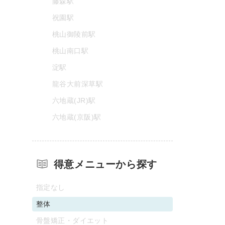
藤森駅
祝園駅
桃山御陵前駅
桃山南口駅
淀駅
龍谷大前深草駅
六地蔵(JR)駅
六地蔵(京阪)駅
得意メニューから探す
指定なし
整体
骨盤矯正・ダイエット