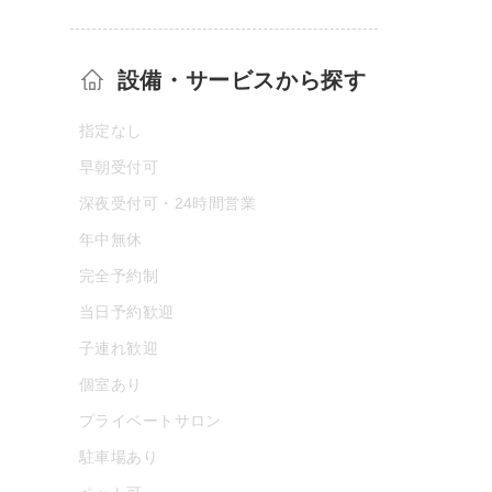
設備・サービスから探す
指定なし
早朝受付可
深夜受付可・24時間営業
年中無休
完全予約制
当日予約歓迎
子連れ歓迎
個室あり
プライベートサロン
駐車場あり