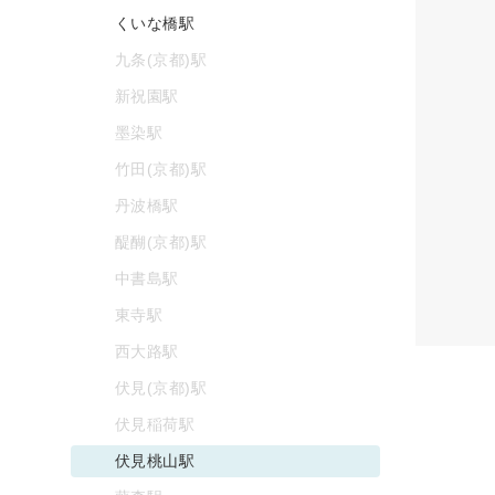
くいな橋駅
九条(京都)駅
新祝園駅
墨染駅
竹田(京都)駅
丹波橋駅
醍醐(京都)駅
中書島駅
東寺駅
西大路駅
伏見(京都)駅
伏見稲荷駅
伏見桃山駅