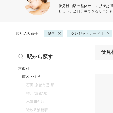
伏見桃山駅の
整体
サロン(人気が
しょう。当日予約できるサロン
絞り込み条件：
整体
クレジットカード可
伏見
駅から探す
京都府
南区・伏見
石田(京都市営)駅
桂川(京都)駅
木津川台駅
近鉄丹波橋駅