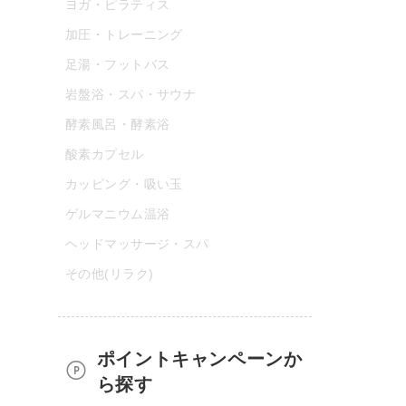
ヨガ・ピラティス
加圧・トレーニング
足湯・フットバス
岩盤浴・スパ・サウナ
酵素風呂・酵素浴
酸素カプセル
カッピング・吸い玉
ゲルマニウム温浴
ヘッドマッサージ・スパ
その他(リラク)
ポイントキャンペーンか
ら探す