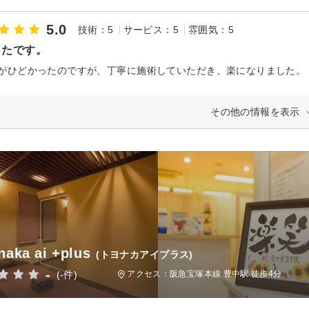
5.0
技術：5
サービス：5
雰囲気：5
ったです。
がひどかったのですが、丁寧に施術していただき、楽になりました。
その他の情報を表示
naka ai +plus
(トヨナカアイプラス)
-
(-件)
アクセス：阪急宝塚本線 豊中駅 徒歩4分