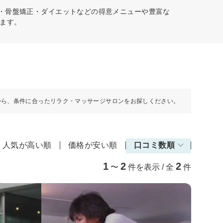
格・骨盤矯正・ダイエットなどの得意メニューや豊富な
ます。
から、条件に合ったリラク・マッサージサロンをお探しください。
人気が高い順
価格が安い順
口コミ数順
1
2
2
〜
件を表示 / 全
件