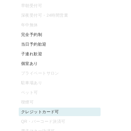
早朝受付可
深夜受付可・24時間営業
年中無休
完全予約制
当日予約歓迎
子連れ歓迎
個室あり
プライベートサロン
駐車場あり
ペット可
喫煙可
クレジットカード可
QR・バーコード決済可
電子マネー決済可