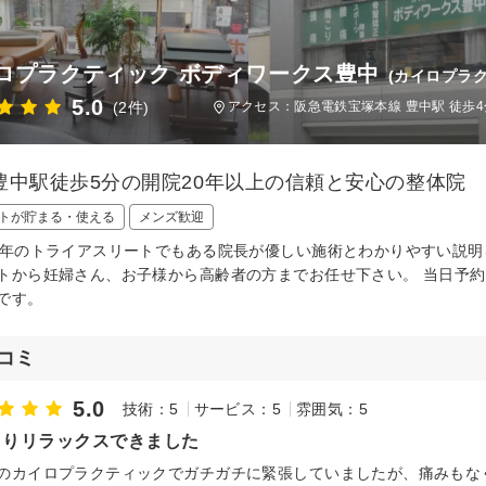
ロプラクティック ボディワークス豊中
(カイロプラ
5.0
(2件)
アクセス：阪急電鉄宝塚本線 豊中駅 徒歩4
豊中駅徒歩5分の開院20年以上の信頼と安心の整体院
トが貯まる・使える
メンズ歓迎
0年のトライアスリートでもある院長が優しい施術とわかりやすい説
トから妊婦さん、お子様から高齢者の方までお任せ下さい。 当日予約
です。
コミ
5.0
技術：5
サービス：5
雰囲気：5
きりリラックスできました