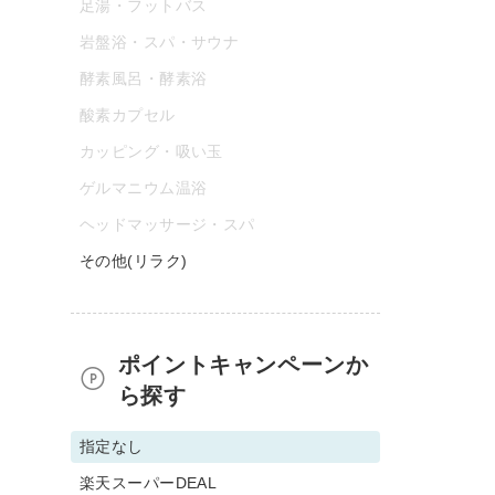
足湯・フットバス
岩盤浴・スパ・サウナ
酵素風呂・酵素浴
酸素カプセル
カッピング・吸い玉
ゲルマニウム温浴
ヘッドマッサージ・スパ
その他(リラク)
ポイントキャンペーンか
ら探す
指定なし
楽天スーパーDEAL