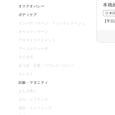
本格
オステオパシー
◎ 本
ボディケア
【平日
リンパマッサージ・リンパドレナージュ
オイルマッサージ
アロマトリートメント
アーユルヴェーダ
タイ古式
足つぼ・足裏・リフレクソロジー
ロミロミ
妊娠・マタニティ
よもぎ蒸し
ヨガ・ピラティス
加圧・トレーニング