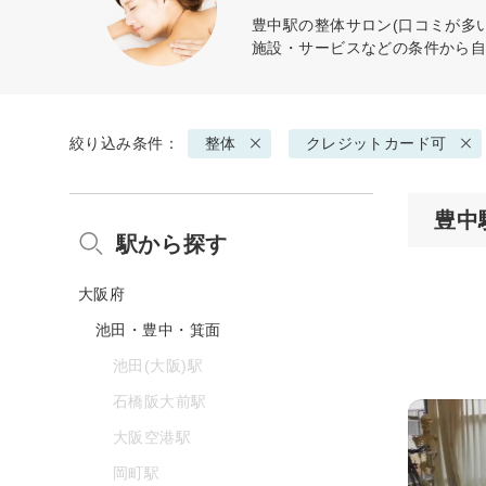
豊中駅の
整体
サロン(口コミが多
施設・サービスなどの条件から
絞り込み条件：
整体
クレジットカード可
豊中
駅から探す
大阪府
池田・豊中・箕面
池田(大阪)駅
石橋阪大前駅
大阪空港駅
岡町駅