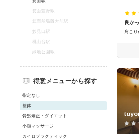
箕面駅
箕面萱野駅
箕面船場阪大前駅
良か
妙見口駅
肩こり
桃山台駅
緑地公園駅
得意メニューから探す
指定なし
整体
toyo
骨盤矯正・ダイエット
小顔マッサージ
カイロプラクティック