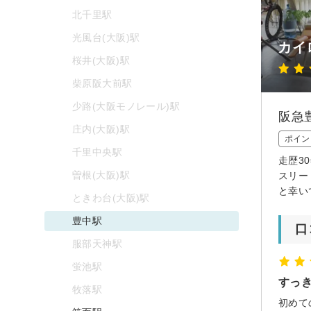
北千里駅
光風台(大阪)駅
カイ
桜井(大阪)駅
柴原阪大前駅
少路(大阪モノレール)駅
阪急
庄内(大阪)駅
ポイン
千里中央駅
走歴3
曽根(大阪)駅
スリー
と幸い
ときわ台(大阪)駅
豊中駅
口
服部天神駅
蛍池駅
すっ
牧落駅