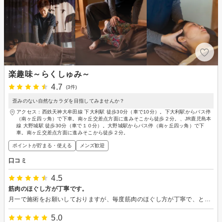
楽趣味～らくしゅみ～
4.7
(3件)
歪みのない自然なカラダを目指してみませんか？
アクセス：西鉄天神大牟田線 下大利駅 徒歩30分（車で10分）。下大利駅からバス停
（南ヶ丘四ッ角）で下車。南ヶ丘交差点方面に進みそこから徒歩２分。、JR鹿児島本
線 大野城駅 徒歩30分（車で１０分）。大野城駅からバス停（南ヶ丘四ッ角）で下
車。南ヶ丘交差点方面に進みそこから徒歩２分。
ポイントが貯まる・使える
メンズ歓迎
口コミ
4.5
筋肉のほぐし方が丁寧です。
月一で施術をお願いしておりますが、毎度筋肉のほぐし方が丁寧で、とてもリラックスでき、翌朝のジョギングが待ち遠しくなります。お勧めです。
5.0