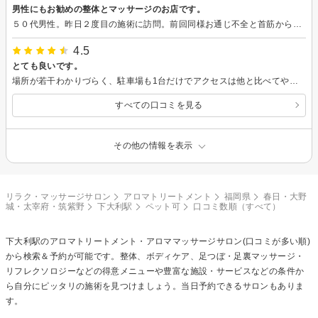
男性にもお勧めの整体とマッサージのお店です。
５０代男性。昨日２度目の施術に訪問。前回同様お通じ不全と首筋からお尻、足へのマッサージ、バランス調整を依頼。ジョギングを週に２０ｋｍ程度行っており、筋肉の張りやバランスから、自分では気づかないポイントのアドバイスまでいただきました。その点も気を付けて今朝もジョギング。マッサージの効果もあり、非常に快適に走ることができました。お通じはまだですが... 。 先生は非常にお話ししやすい方で、安心してお願いできました。またお願いしたいと思っています。ありがとうございました。
4.5
とても良いです。
場所が若干わかりづらく、駐車場も1台だけでアクセスは他と比べてやや劣るかもしれませんが、肝心のマッサージはとても良いです。 割と近所なのでまたお願いしたいです。
すべての口コミを見る
その他の情報を表示
リラク・マッサージサロン
アロマトリートメント
福岡県
春日・大野
城・太宰府・筑紫野
下大利駅
ペット可
口コミ数順（すべて）
下大利駅の
アロマトリートメント・アロママッサージ
サロン(口コミが多い順)
から検索＆予約が可能です。整体、ボディケア、足つぼ・足裏マッサージ・
リフレクソロジーなどの得意メニューや豊富な施設・サービスなどの条件か
ら自分にピッタリの施術を見つけましょう。当日予約できるサロンもありま
す。