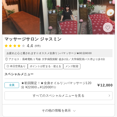
マッサージサロン ジャスミン
4.4
(5件)
お疲れと心と癒されます☆オススメ全身リンパマッサージ★90分9000
アクセス：長崎電軌１号線 大学病院前駅 徒歩2分／大学病院前バス停より歩3分
◎ 本日空席あり
ポイントが貯まる・使える
メンズ歓迎
スペシャルメニュー
★初回限定！★全身オイルリンパマッサージ120
￥12,000
全員
分 ¥22000→¥12000!!☆
すべてのスペシャルメニューを見る
その他の情報を表示