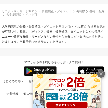
リラク・マッサージサロン
骨盤矯正・ダイエット
長崎県
長崎・西海
大学病院駅
ペット可
大学病院駅の
骨格・骨盤矯正・ダイエット
サロン(おすすめ順)から検索＆予約
が可能です。整体、ボディケア、骨格・骨盤矯正・ダイエットなどの得意メ
ニューや豊富な施設・サービスなどの条件から自分にピッタリの施術を見つ
けましょう。当日予約できるサロンもあります。
アプリからの予約ならもっとおトクで便利！
はじめての方へ
お問い合わせ
ヘルプ
リリース情報
利用規約
掲載ご希望のサロン様
企業情報
個人情報保護方針
楽天のサービス一覧
アプリ一覧
© Rakuten Group, Inc.