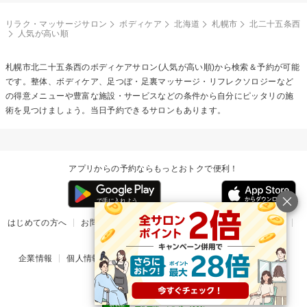
リラク・マッサージサロン
ボディケア
北海道
札幌市
北二十五条西
人気が高い順
札幌市北二十五条西の
ボディケア
サロン(人気が高い順)から検索＆予約が可能
です。整体、ボディケア、足つぼ・足裏マッサージ・リフレクソロジーなど
の得意メニューや豊富な施設・サービスなどの条件から自分にピッタリの施
術を見つけましょう。当日予約できるサロンもあります。
アプリからの予約ならもっとおトクで便利！
はじめての方へ
お問い合わせ
ヘルプ
リリース情報
利用規約
掲載ご希望のサロン様
企業情報
個人情報保護方針
楽天のサービス一覧
アプリ一覧
© Rakuten Group, Inc.