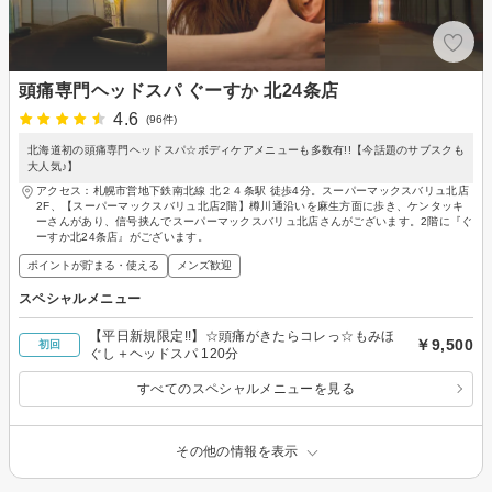
頭痛専門ヘッドスパ ぐーすか 北24条店
4.6
(96件)
北海道初の頭痛専門ヘッドスパ☆ボディケアメニューも多数有!!【今話題のサブスクも
大人気♪】
アクセス：札幌市営地下鉄南北線 北２４条駅 徒歩4分。スーパーマックスバリュ北店
2F、【スーパーマックスバリュ北店2階】樽川通沿いを麻生方面に歩き、ケンタッキ
ーさんがあり、信号挟んでスーパーマックスバリュ北店さんがございます。2階に『ぐ
ーすか北24条店』がございます。
ポイントが貯まる・使える
メンズ歓迎
スペシャルメニュー
【平日新規限定!!】☆頭痛がきたらコレっ☆もみほ
￥9,500
初回
ぐし＋ヘッドスパ 120分
すべてのスペシャルメニューを見る
その他の情報を表示