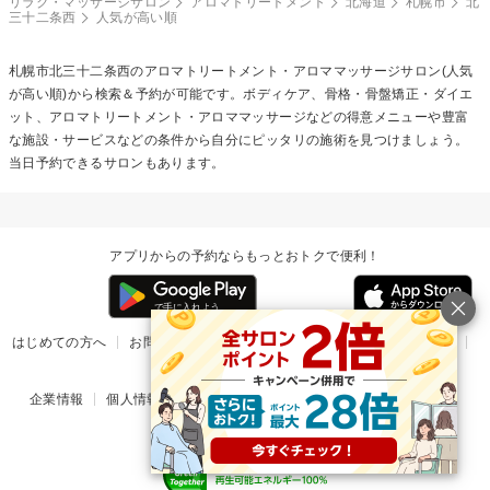
リラク・マッサージサロン
アロマトリートメント
北海道
札幌市
北
三十二条西
人気が高い順
札幌市北三十二条西の
アロマトリートメント・アロママッサージ
サロン(人気
が高い順)から検索＆予約が可能です。ボディケア、骨格・骨盤矯正・ダイエ
ット、アロマトリートメント・アロママッサージなどの得意メニューや豊富
な施設・サービスなどの条件から自分にピッタリの施術を見つけましょう。
当日予約できるサロンもあります。
アプリからの予約ならもっとおトクで便利！
はじめての方へ
お問い合わせ
ヘルプ
リリース情報
利用規約
掲載ご希望のサロン様
企業情報
個人情報保護方針
楽天のサービス一覧
アプリ一覧
© Rakuten Group, Inc.