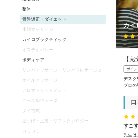
整体
骨盤矯正・ダイエット
カイ
小顔マッサージ
カイロプラクティック
オステオパシー
【完
ボディケア
ポイン
リンパマッサージ・リンパドレナージュ
デスク
オイルマッサージ
プロの
アロマトリートメント
アーユルヴェーダ
口
タイ古式
足つぼ・足裏・リフレクソロジー
すご
ロミロミ
先生は