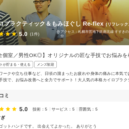
ロプラクティック＆もみほぐし Re-flex
(リフレック
アクセス：札幌市営地下鉄南北線 すすきの駅
5.0
(1件)
分
全個室／男性OK◎】オリジナルの匠な手技でお悩みを
トが貯まる・使える
メンズ歓迎
ワークや立ち仕事など、日頃の溜まったお疲れや身体の痛みに本気で
手技で、お悩み改善へと全力でサポート！大人気の本格カイロプラク
コミ
5.0
技術：5
サービス：5
雰囲気：5
すぎ
ゴットハンドです。 出会えてよかった。 ありがとう