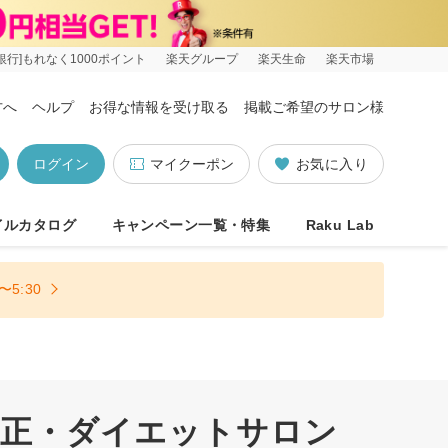
銀行]もれなく1000ポイント
楽天グループ
楽天生命
楽天市場
方へ
ヘルプ
お得な情報を受け取る
掲載ご希望のサロン様
ログイン
マイクーポン
お気に入り
イルカタログ
キャンペーン一覧・特集
Raku Lab
5:30
矯正・ダイエットサロン