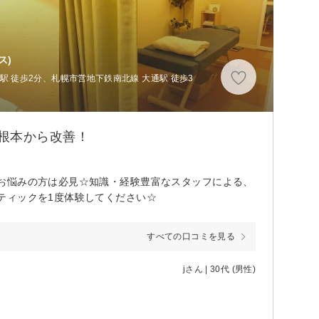
ス)
 徒歩2分、札幌市営地下鉄南北線 大通駅 徒歩3
根本から改善！
お悩みの方は必見☆知識・経験豊富なスタッフによる、
ティックを1度体験してください☆
すべての口コミを見る
jさん | 30代 (男性)