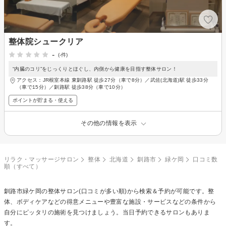
整体院シュークリア
-
(-件)
“内臓のコリ”をじっくりとほぐし、内側から健康を目指す整体サロン！
アクセス：JR根室本線 東釧路駅 徒歩27分（車で8分）／武佐(北海道)駅 徒歩33分
（車で15分）／釧路駅 徒歩38分（車で10分）
ポイントが貯まる・使える
その他の情報を表示
リラク・マッサージサロン
整体
北海道
釧路市
緑ケ岡
口コミ数
順（すべて）
釧路市緑ケ岡の
整体
サロン(口コミが多い順)から検索＆予約が可能です。整
体、ボディケアなどの得意メニューや豊富な施設・サービスなどの条件から
自分にピッタリの施術を見つけましょう。当日予約できるサロンもありま
す。