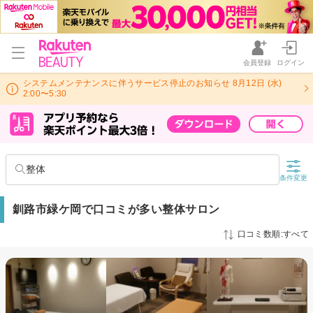
会員登録
ログイン
システムメンテナンスに伴うサービス停止のお知らせ 8月12日 (水)
2:00〜5:30
整体
条件変更
釧路市緑ケ岡で口コミが多い整体サロン
口コミ数順:すべて