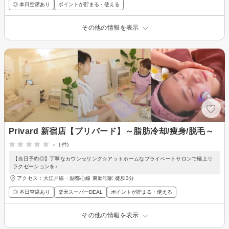
◎ 本日空席あり
ポイントが貯まる・使える
その他の情報を表示
Privard 新宿店【プリバード】～脂肪冷却/痩身/脱毛～
-
(-件)
【当日予約◎】丁寧なカウンセリング☆アットホームなプライベートサロンで極上リ
ラクゼーションを♪
アクセス：大江戸線・副都心線 東新宿駅 徒歩3分
◎ 本日空席あり
楽天スーパーDEAL
ポイントが貯まる・使える
その他の情報を表示