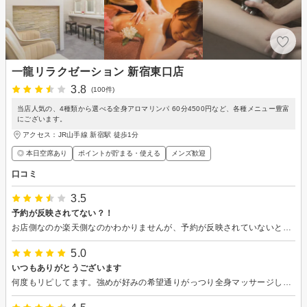
一龍リラクゼーション 新宿東口店
3.8
(100件)
当店人気の、4種類から選べる全身アロマリンパ 60分4500円など、各種メニュー豊富
にございます。
アクセス：JR山手線 新宿駅 徒歩1分
◎ 本日空席あり
ポイントが貯まる・使える
メンズ歓迎
口コミ
3.5
予約が反映されてない？！
お店側なのか楽天側なのかわかりませんが、予約が反映されていないと言われてビックリしました。たまたま30分空いていたようで30分の施術はしてもらえましたが、時間的にヘッドマッサージと首肩のみとなってしまい残念でした。 楽天ビューティーのマイペには予約確定となっていたのに、、、楽天ポイントを貯めたいから使用したのに。 今まで他のお店で使用してますがこんなことははく、初めての事でした。 ちょっとしたトラウマになったので、このお店はもう利用しないと思います。もし、利用するなら楽天ではない他のサイトからにします。 因みに施術するお部屋は着替えるのに苦労するくらい狭かったです。
5.0
いつもありがとうございます
何度もリピしてます。強めが好みの希望通りがっつり全身マッサージしていただき、いつも帰りは身体が軽くなってます。