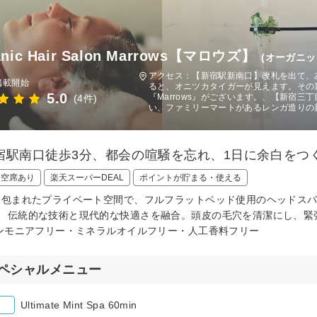
anic Hair Salon Marrows【マロウズ】
(オーガニッ
アクセス：【新宿駅新南口】改札を出て、
掲載開始
ると、オニツカタイガーが見えます。その裏
5.0
『Marrows』がございます。、【新宿
(4件)
い、ファミリーマートがあるレンガ造りの新宿
宿駅南口徒歩3分、都会の喧騒を忘れ、1日に余白をつ
日空席あり
楽天スーパーDEAL
ポイントが貯まる・使える
に包まれたプライベート空間で、フルフラットベッド使用のヘッドス
、伝統的な技術と現代的な快適さを融合。頭皮の毛穴を清潔にし、緊
アンモニアフリー・ミネラルオイルフリー・人工香料フリー
ペシャルメニュー
Ultimate Mint Spa 60min