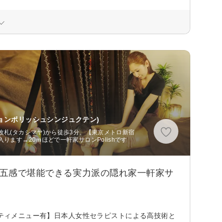
ョンポリッシュシンジュクテン)
改札(タカシマヤ)から徒歩3分、【東京メトロ新宿
ります→20ｍほどで一軒家サロンPolishです
を五感で堪能できる実力派の隠れ家一軒家サ
ニティメニュー有】日本人女性セラピストによる高技術と