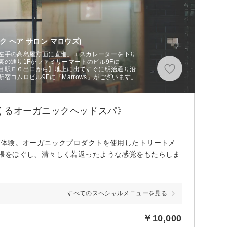
ク ヘア サロン マロウズ)
左手の高島屋方面に直進。エスカレーターを下り
の通り1Fがファミリーマートのビル9Fに
三丁目駅Ｅ６出口から】地上に出てすぐに明治通り沿
コムロビル9Fに『Marrows』がございます。
くるオーガニックヘッドスパ》
パ体験。オーガニックプロダクトを使用したトリートメ
張をほぐし、清々しく若返ったような感覚をもたらしま
すべてのスペシャルメニューを見る
￥10,000