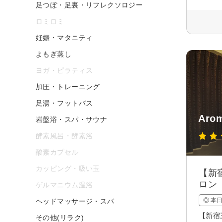
足つぼ・足裏・リフレクソロジー
ロミロミ
妊娠・マタニティ
よもぎ蒸し
ヨガ・ピラティス
加圧・トレーニング
足湯・フットバス
Aro
岩盤浴・スパ・サウナ
酵素風呂・酵素浴
酸素カプセル
カッピング・吸い玉
【新
ロン
ゲルマニウム温浴
◎ 本
ヘッドマッサージ・スパ
【新宿
その他(リラク)