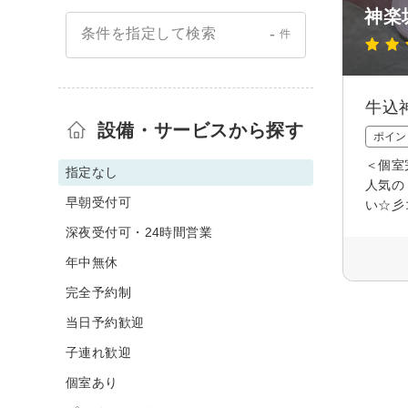
神楽
-
条件を指定して検索
件
牛込
設備・サービスから探す
ポイン
＜個室
指定なし
人気の
早朝受付可
い☆彡
深夜受付可・24時間営業
年中無休
完全予約制
当日予約歓迎
子連れ歓迎
個室あり