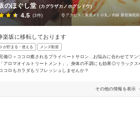
坂のほぐし堂
(カグラザカノホグシドウ)
4.5
(3件)
アクセス：東京メトロ丸ノ内線 新宿御苑前
神楽坂に移転しております
トが貯まる・使える
メンズ歓迎
完備◎＞ココロ癒されるプライベートサロン...お悩みに合わせてマン
「アロマオイルトリートメント」。身体の不調にも効果◎リラックス
ココロもカラダもリフレッシュしませんか？
その他の情報を表示