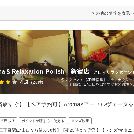
その他の情報を表示
ma＆Relaxation Polish 新宿店
(アロマリラクゼーシ
アクセス：【JR新宿駅】ミライナタワー
4.3
(26件)
三丁目駅】E7出口を出てすぐ右の路地を入
宿駅すぐ】【ペア予約可】Aroma×アーユルヴェーダ
日空席あり
ポイントが貯まる・使える
メンズ歓迎
三丁目駅E7出口から徒歩30秒】【夜23時まで営業】【メンズ/マタ