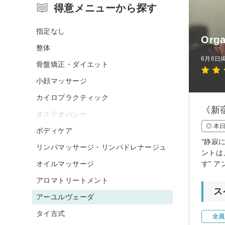
得意メニューから探す
指定なし
Org
整体
6月6日
骨盤矯正・ダイエット
小顔マッサージ
カイロプラクティック
《新
オステオパシー
◎ 本
ボディケア
"静寂
リンパマッサージ・リンパドレナージュ
ントは
オイルマッサージ
す" 
アロマトリートメント
ス
アーユルヴェーダ
タイ古式
全員