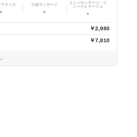
リンパマッサージ・リ
ピラティス
小顔マッサージ
ンパドレナージュ
-
-
-
￥2,980
￥7,810