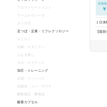
骨盤矯
アロマトリートメント
￥
アーユルヴェーダ
１日体
タイ古式
足つぼ・足裏・リフレクソロジー
【脂肪
ロミロミ
妊娠・マタニティ
よもぎ蒸し
ヨガ・ピラティス
加圧・トレーニング
足湯・フットバス
岩盤浴・スパ・サウナ
酵素風呂・酵素浴
酸素カプセル