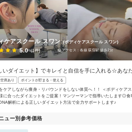
ィケアスクール スワン
(ボディケアスクール スワン)
5.0
(1件)
アクセス：各線 荻窪駅 徒歩2分
しいダイエット】でキレイと自信を手に入れる☆あな
日空席あり
ポイントが貯まる・使える
をケアしながら痩身・リバウンドをしない体質へ！！ ＜ボディケア
様に合ったダイエットをご提案！マンツーマンで指導いたします◎食
DNA解析による正しいダイエット方法で全力サポートします♪
ニュー別参考価格