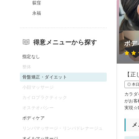
荻窪
永福
得意メニューから探す
ボデ
指定なし
整体
【正
骨盤矯正・ダイエット
◎ 本
小顔マッサージ
カラダ
カイロプラクティック
がお客
オステオパシー
実現☆
ボディケア
メ
リンパマッサージ・リンパドレナージュ
オイルマッサージ