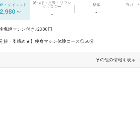
足つぼ・足裏・リフレ
正・ダイエット
整体
ヨガ・
クソロジー
2,980～
-
-
験燃焼マシン付き♪2980円
分解・引締め★】痩身マシン体験コース◎50分
その他の情報を表示