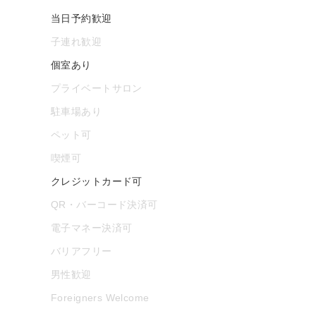
当日予約歓迎
子連れ歓迎
個室あり
プライベートサロン
駐車場あり
ペット可
喫煙可
クレジットカード可
QR・バーコード決済可
電子マネー決済可
バリアフリー
男性歓迎
Foreigners Welcome