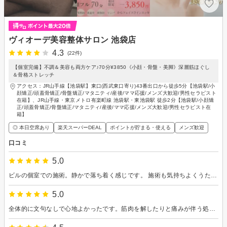
ヴィオーデ美容整体サロン 池袋店
4.3
(22件)
【個室完備】不調＆美容も両方ケア♪70分¥3850《小顔・骨盤・美脚》深層筋ほぐし
＆骨格ストレッチ
アクセス：JR山手線【池袋駅】東口(西武東口寄り)43番出口から徒歩5分【池袋駅/小
顔矯正/頭蓋骨矯正/骨盤矯正/マタニティ/産後/ママ応援/メンズ大歓迎/男性セラピスト
在籍】、JR山手線・東京メトロ有楽町線 池袋駅・東池袋駅 徒歩2分【池袋駅/小顔矯
正/頭蓋骨矯正/骨盤矯正/マタニティ/産後/ママ応援/メンズ大歓迎/男性セラピスト在
籍】
◎ 本日空席あり
楽天スーパーDEAL
ポイントが貯まる・使える
メンズ歓迎
口コミ
5.0
ビルの個室での施術。静かで落ち着く感じです。 施術も気持ちよくうたた寝していました。 べフォーアフターで自身の体の改善が感じられて驚きました。
5.0
全体的に文句なしで心地よかったです。筋肉を解したりと痛みが伴う処置はありましたが効いたらしく、施術後は皮や筋肉の張り方が変わったように感じました。