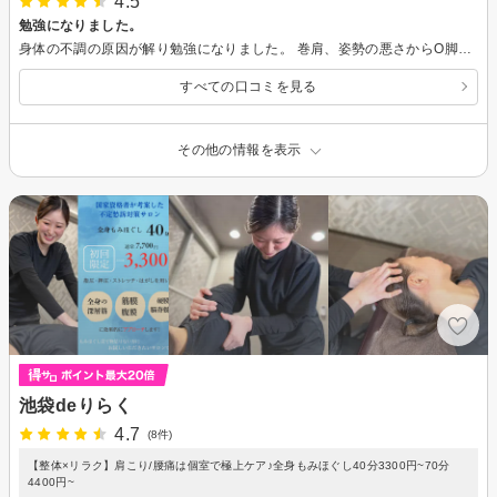
4.5
勉強になりました。
身体の不調の原因が解り勉強になりました。 巻肩、姿勢の悪さからO脚に繋がったり内側の筋肉や臀部の筋肉が使えてないことが解りました。 施術後は身体が軽くなった気がします。
すべての口コミを見る
その他の情報を表示
池袋deりらく
4.7
(8件)
【整体×リラク】肩こり/腰痛は個室で極上ケア♪全身もみほぐし40分3300円~70分
4400円~