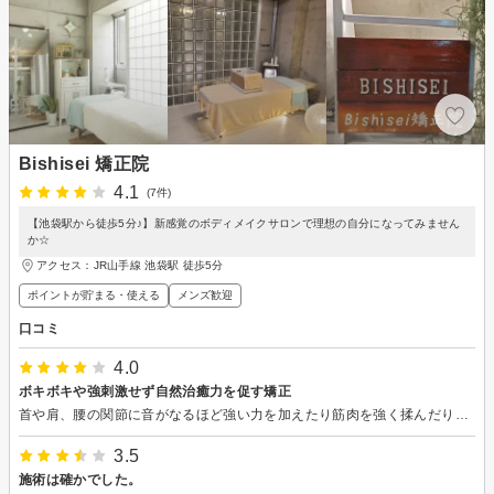
Bishisei 矯正院
4.1
(7件)
【池袋駅から徒歩5分♪】新感覚のボディメイクサロンで理想の自分になってみません
か☆
アクセス：JR山手線 池袋駅 徒歩5分
ポイントが貯まる・使える
メンズ歓迎
口コミ
4.0
ボキボキや強刺激せず自然治癒力を促す矯正
首や肩、腰の関節に音がなるほど強い力を加えたり筋肉を強く揉んだり叩いたりは決してせず、反射や筋弛緩、ツボ刺激を活用した人間本来の治癒力を促進させる整体、矯正法を取り入れており、施術者は勉強研究熱心で技術力も高く、応対も好感持てます。問診や関節可動域の検査で身体の問題点を的確に把握され、1回の施術を受けただけで痛みや可動域が改善しました。
3.5
施術は確かでした。