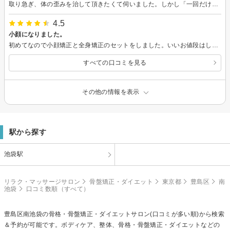
取り急ぎ、体の歪みを治して頂きたくて伺いました。しかし「一回だけ来られても、整体は複数回来て頂かないと意味がないですよ。」といった雰囲気を出されて、居心地があまり良くなかったです、もちろん、複数回来ないと意味がないというのは、理解はできるのですが。。 施術は確かでした。
4.5
小顔になりました。
初めてなので小顔矯正と全身矯正のセットをしました。いいお値段はしましたがそれに見合うだけの価値はあります。整体後は顔のむくみは取れ、ズボンのウェストもゆるくなりました。長年、メンテナンスをしてなかったので歪みが強いですが整体に通って治していきたいと思います。
すべての口コミを見る
その他の情報を表示
駅から探す
池袋駅
リラク・マッサージサロン
骨盤矯正・ダイエット
東京都
豊島区
南
池袋
口コミ数順（すべて）
豊島区南池袋の
骨格・骨盤矯正・ダイエット
サロン(口コミが多い順)から検索
＆予約が可能です。ボディケア、整体、骨格・骨盤矯正・ダイエットなどの