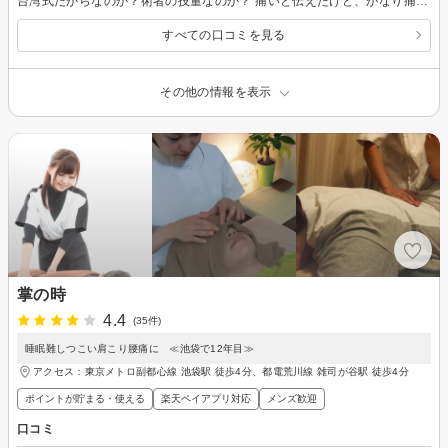
台湾式だからなのか？術者の技量なのか？ 痛いと伝えたけど、かなり痛かったです。 そして、揉み返しになりました。 アロマは香りは選んだものの、施術中に香織はを感じることはなく残念な気持ちになりました。 痛いくらいのマッサージを望む方には安くてオススメしますが、私には合わなかったようです。
すべての口コミを見る
その他の情報を表示
掌の時
4.4
(35件)
睡眠難しつこい肩こり腰痛に ≪池袋で12年目≫
アクセス：東京メトロ副都心線 池袋駅 徒歩4分、都電荒川線 雑司が谷駅 徒歩4分
ポイントが貯まる・使える
楽天ペイアプリ対応
メンズ歓迎
口コミ