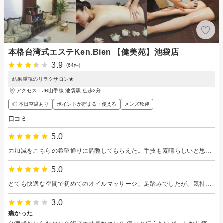
本格台湾式エステKen.Bien 【健美苑】池袋店
3.9
(64件)
結果重視のリラクサロン★
アクセス：JR山手線 池袋駅 徒歩2分
◎ 本日空席あり
ポイントが貯まる・使える
メンズ歓迎
口コミ
5.0
力加減をこちらの希望通りに調整してもらえた。手技も素晴らしいと思う。
5.0
とても快適な空間で初めてのオイルマッサージ、足踏みでしたが、気持ちよかったです。定期的に通いたいです。
3.0
痛かった