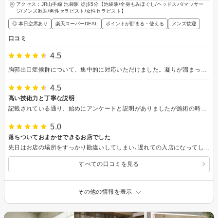
アクセス：JR山手線 池袋駅 徒歩5分【池袋駅/全身もみほぐし/ヘッドスパ/マッサー
ジ/メンズ歓迎/男性セラピスト/女性セラピスト】
◎ 本日空席あり
楽天スーパーDEAL
ポイントが貯まる・使える
メンズ歓迎
口コミ
4.5
胸郭出口症候群について、集中的に対応いただけました。凝りが溜まってまだ完全にではないが、強い痛みはなくなりました。あと、数回で完治するかと
4.5
高い技術力と丁寧な説明
記載されている通り、始めにアンケートと説明がありましたが施術の時間を減らされるような事はありません。 私はほぼお任せで施術をしてもらいました。マッサージというより、整体に近いかなと感じました。身体の状態が思っていたより悪かったようなので、痛みを感じましたが身体の歪みが少なくなったのがすぐにわかりました。翌日起きた時には痛かった腰がほとんど痛くなかったので、施術してもらって良かったと思います。
5.0
落ちついておまかせできるお店でした
先日はお店の場所をすっかり勘違いしてしまい､遅れての入店になってしまったにもかかわらず、本当に心温まる施術をしていただきました。地元の整体院で定期的に治療してもらっているのに良くならないので、少し落ち込んでいたのですがまたこちらでゆっくり施術していただきたいと思えるほど、的確な判断で効果がありました。またよろしくお願いいたしますね。
すべての口コミを見る
その他の情報を表示