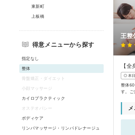
東新町
上板橋
王整
得意メニューから探す
指定なし
【全
整体
◎ 本
骨盤矯正・ダイエット
整体6
小顔マッサージ
す。ご
カイロプラクティック
メ
オステオパシー
ボディケア
リンパマッサージ・リンパドレナージュ