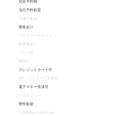
完全予約制
当日予約歓迎
子連れ歓迎
個室あり
プライベートサロン
駐車場あり
ペット可
喫煙可
クレジットカード可
QR・バーコード決済可
電子マネー決済可
バリアフリー
男性歓迎
Foreigners Welcome