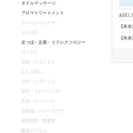
オイルマッサージ
アロマトリートメント
お試し整
アーユルヴェーダ
【再来
タイ古式
【再来
足つぼ・足裏・リフレクソロジー
ロミロミ
妊娠・マタニティ
よもぎ蒸し
ヨガ・ピラティス
加圧・トレーニング
足湯・フットバス
岩盤浴・スパ・サウナ
酵素風呂・酵素浴
酸素カプセル