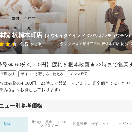
体院 板橋本町店
(オウセイタイイン イタバシホンチョウテン)
4.5
(40件)
アクセス：都営三田線 板橋本町駅 徒歩1
身整体 60分4,000円】疲れを根本改善★23時まで
日空席あり
ポイントが貯まる・使える
メンズ歓迎
0分は破格の4,000円、23時まで営業しています。完全個室でゆっ
来店心よりお待ちしております♪
ニュー別参考価格
足つぼ・足裏・リフレ
整体
骨盤矯正・ダイエット
ヨガ・
クソロジー
-
-
-