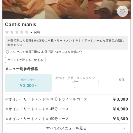
Cantik-manis
-
(-件)
本蓮沼駅より徒歩3分♪気軽に本格トリートメントを！！アットホームな雰囲気の隠れ
家サロン☆
アクセス：都営三田線 本蓮沼駅 A1出口より徒歩3分
ポイントが貯まる・使える
メニュー別参考価格
足つぼ・足裏・リフレクソロ
ボディケア
整体
ジー
￥3,300～
-
-
￥3,300
≪オイルトリートメント≫ 30分トライアルコース
￥4,900
≪オイルトリートメント≫ 45分コース
￥6,600
≪オイルトリートメント≫ 60分コース
すべてのメニューを見る