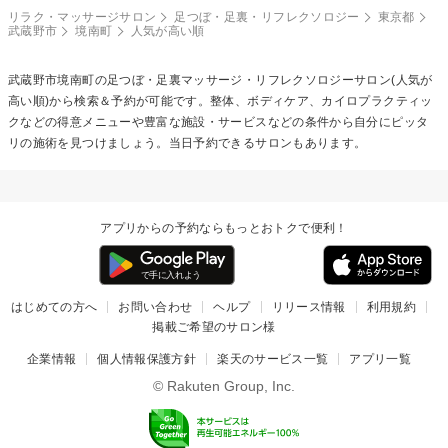
リラク・マッサージサロン
足つぼ・足裏・リフレクソロジー
東京都
武蔵野市
境南町
人気が高い順
武蔵野市境南町の
足つぼ・足裏マッサージ・リフレクソロジー
サロン(人気が
高い順)から検索＆予約が可能です。整体、ボディケア、カイロプラクティッ
クなどの得意メニューや豊富な施設・サービスなどの条件から自分にピッタ
リの施術を見つけましょう。当日予約できるサロンもあります。
アプリからの予約ならもっとおトクで便利！
はじめての方へ
お問い合わせ
ヘルプ
リリース情報
利用規約
掲載ご希望のサロン様
企業情報
個人情報保護方針
楽天のサービス一覧
アプリ一覧
© Rakuten Group, Inc.