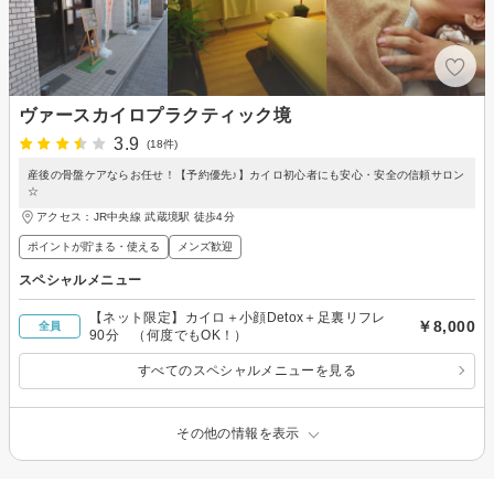
ヴァースカイロプラクティック境
3.9
(18件)
産後の骨盤ケアならお任せ！【予約優先♪】カイロ初心者にも安心・安全の信頼サロン
☆
アクセス：JR中央線 武蔵境駅 徒歩4分
ポイントが貯まる・使える
メンズ歓迎
スペシャルメニュー
【ネット限定】カイロ＋小顔Detox＋足裏リフレ
￥8,000
全員
90分 （何度でもOK！）
すべてのスペシャルメニューを見る
その他の情報を表示