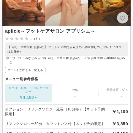
aplicie～フットケアサロン アプリシエ～
-
(-件)
【 元町・中華街駅 徒歩4分】フットケア専門店★足の不調や癒しのリフレクソロジー
はお任せ♪
アクセス：みなとみらい線 元町・中華街駅 徒歩4分、JR京浜東北線 石川町駅 徒歩5
分
ポイントが貯まる・使える
メニュー別参考価格
足つぼ・足裏・リフレクソロ
整体
骨盤矯正・ダイエ
ジー
-
-
￥1,100～
オプション：リフレクソロジー延長（10分毎）【ネット予約
￥1,100
限定】
￥3,850
リフレクソロジー30分 ※フットバス付【ネット予約限定】