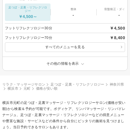
足つぼ・足裏・リフレクソロ
整体
骨盤矯正・ダイエ
ジー
-
-
￥4,500～
￥4,500
フットリフレクソロジー30分
￥8,400
フットリフレクソロジー70分
すべてのメニューを見る
その他の情報を表示
リラク・マッサージサロン
足つぼ・足裏・リフレクソロジー
神奈川県
横浜市
元町
価格が安い順
横浜市元町の
足つぼ・足裏マッサージ・リフレクソロジー
サロン(価格が安い
順)から検索＆予約が可能です。ボディケア、リンパマッサージ・リンパドレ
ナージュ、足つぼ・足裏マッサージ・リフレクソロジーなどの得意メニュー
や豊富な施設・サービスなどの条件から自分にピッタリの施術を見つけまし
ょう。当日予約できるサロンもあります。