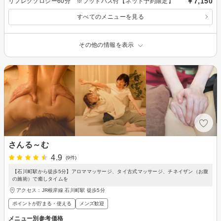
￥7,150
リフレクソロジー60分 ※フットバス付【ネット予約限定】
すべてのメニューを見る
その他の情報を表示
さんる～む
4.9
(9件)
【石川町駅から徒歩5分】アロママッサージ、タイ古式マッサージ、チネイザン（お腹
の施術）で癒しタイムを
アクセス：JR根岸線 石川町駅 徒歩5分
ポイントが貯まる・使える
メンズ歓迎
メニュー別参考価格