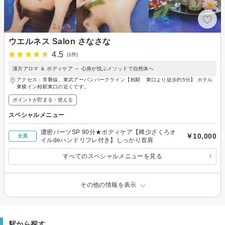
ウエルネス Salon さなさな
4.5
(1件)
漢方アロマ ＆ ボディケア ～ 心身が悦ぶメソッドで自然体へ
アクセス：常磐線、東武アーバンパークライン【柏駅 東口より徒歩約5分】 ホテル
東横イン柏駅東口の近くです。
ポイントが貯まる・使える
スペシャルメニュー
濃密パーツSP 90分★ボディケア【稀少ざくろオ
￥10,000
全員
イルdeハンドリフレ付き】しっかり首肩
すべてのスペシャルメニューを見る
その他の情報を表示
駅から探す