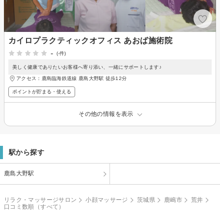
カイロプラクティックオフィス あおば施術院
-
(-件)
美しく健康でありたいお客様へ寄り添い、一緒にサポートします♪
アクセス：鹿島臨海鉄道線 鹿島大野駅 徒歩12分
ポイントが貯まる・使える
その他の情報を表示
駅から探す
鹿島大野駅
リラク・マッサージサロン
小顔マッサージ
茨城県
鹿嶋市
荒井
口コミ数順（すべて）