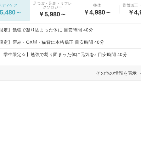
足つぼ・足裏・リフレ
ボディケア
整体
骨盤矯正
クソロジー
5,480～
￥4,980～
￥4,
￥5,980～
限定】勉強で凝り固まった体に 目安時間 40分
限定】歪み・OX脚・猫背に本格矯正 目安時間 40分
 学生限定☆】勉強で凝り固まった体に元気を♪ 目安時間 40分
その他の情報を表示