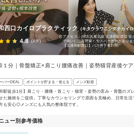
和西口カイロプラクティック
(キタウラワニシグチカイロ
アクセス：JR京浜東北線 北浦和駅西口 
4.8
(4件)
で向いには吉野家・モスバーガーがありま
【北浦和駅西口】バス停下車20秒
和１分｜骨盤矯正×肩こり腰痛改善｜姿勢猫背産後ケア
ーパーDEAL
ポイントが貯まる・使える
メンズ歓迎
和駅徒歩1分】肩こり・腰痛・首こり・猫背・姿勢の歪み・骨盤のズ
せた施術をご提供。丁寧なカウンセリングで原因を見極め、日常生活
方も安心◎メンズにも人気の整体院です。
ニュー別参考価格