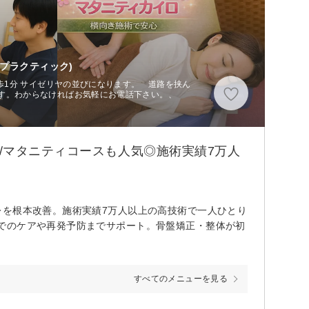
プラクティック)
徒歩1分 サイゼリヤの並びになります。 道路を挟ん
す。わからなければお気軽にお電話下さい。、
/マタニティコースも人気◎施術実績7万人
レを根本改善。施術実績7万人以上の高技術で一人ひとり
でのケアや再発予防までサポート。骨盤矯正・整体が初
すべてのメニューを見る