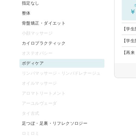
指定なし
￥
整体
骨盤矯正・ダイエット
【学生
小顔マッサージ
【学生
カイロプラクティック
【再来
オステオパシー
ボディケア
リンパマッサージ・リンパドレナージュ
オイルマッサージ
アロマトリートメント
アーユルヴェーダ
タイ古式
足つぼ・足裏・リフレクソロジー
ロミロミ