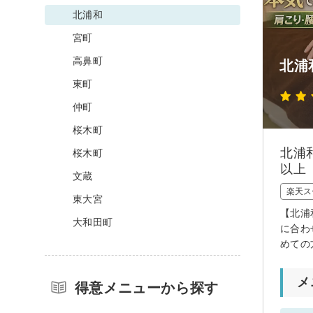
北浦和
宮町
高鼻町
北浦
東町
仲町
桜木町
北浦
桜木町
以上
文蔵
楽天ス
東大宮
【北浦
大和田町
に合わ
めての
メ
得意メニューから探す