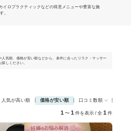
、カイロプラクティックなどの得意メニューや豊富な施
す。
や人気順、価格が安い順などから、条件に合ったリラク・マッサー
お探しください。
人気が高い順
価格が安い順
口コミ数順
1
1
1
〜
件を表示 / 全
件