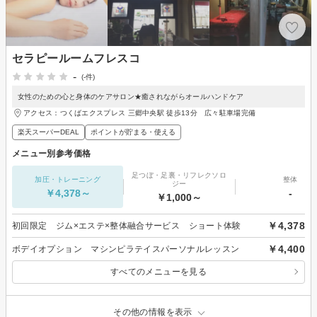
セラピールームフレスコ
-
(-件)
女性のための心と身体のケアサロン★癒されながらオールハンドケア
アクセス：つくばエクスプレス 三郷中央駅 徒歩13分 広々駐車場完備
楽天スーパーDEAL
ポイントが貯まる・使える
メニュー別参考価格
足つぼ・足裏・リフレクソロ
加圧・トレーニング
整体
ジー
￥4,378～
-
￥1,000～
￥4,378
初回限定 ジム×エステ×整体融合サービス ショート体験
￥4,400
ボデイオプション マシンピラテイスパーソナルレッスン
すべてのメニューを見る
その他の情報を表示